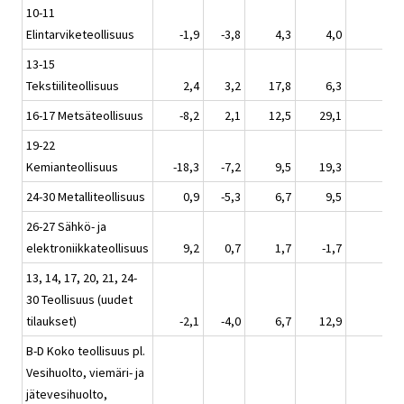
10-11
Elintarviketeollisuus
-1,9
-3,8
4,3
4,0
13-15
Tekstiiliteollisuus
2,4
3,2
17,8
6,3
16-17 Metsäteollisuus
-8,2
2,1
12,5
29,1
19-22
Kemianteollisuus
-18,3
-7,2
9,5
19,3
24-30 Metalliteollisuus
0,9
-5,3
6,7
9,5
26-27 Sähkö- ja
elektroniikkateollisuus
9,2
0,7
1,7
-1,7
13, 14, 17, 20, 21, 24-
30 Teollisuus (uudet
tilaukset)
-2,1
-4,0
6,7
12,9
B-D Koko teollisuus pl.
Vesihuolto, viemäri- ja
jätevesihuolto,