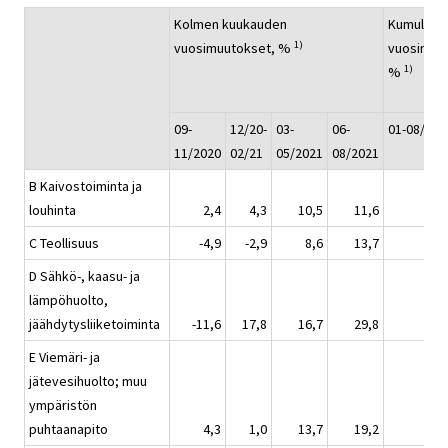
Kolmen kuukauden
Kumulatii
1)
vuosimuutokset, %
vuosimuu
1)
%
09-
12/20-
03-
06-
01-08/202
11/2020
02/21
05/2021
08/2021
B Kaivostoiminta ja
louhinta
2,4
4,3
10,5
11,6
C Teollisuus
-4,9
-2,9
8,6
13,7
D Sähkö-, kaasu- ja
lämpöhuolto,
jäähdytysliiketoiminta
-11,6
17,8
16,7
29,8
E Viemäri- ja
jätevesihuolto; muu
ympäristön
puhtaanapito
4,3
1,0
13,7
19,2