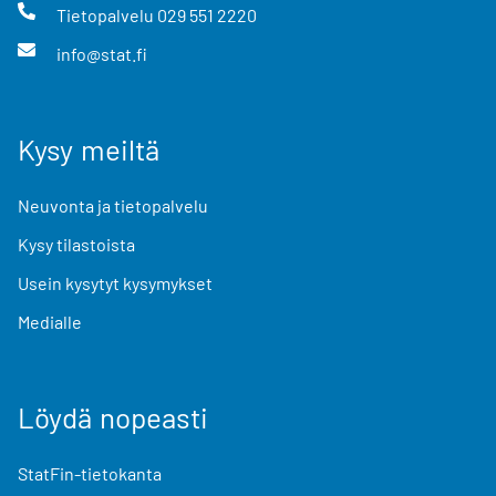
Tietopalvelu
029 551 2220
info@stat.fi
Kysy meiltä
Neuvonta ja tietopalvelu
Kysy tilastoista
Usein kysytyt kysymykset
Medialle
Löydä nopeasti
StatFin-tietokanta