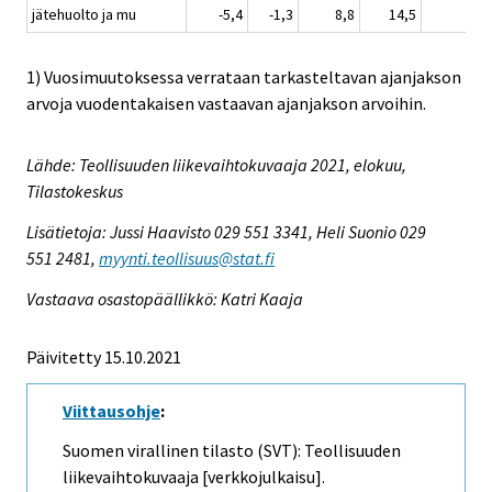
jätehuolto ja mu
-5,4
-1,3
8,8
14,5
1) Vuosimuutoksessa verrataan tarkasteltavan ajanjakson
arvoja vuodentakaisen vastaavan ajanjakson arvoihin.
Lähde: Teollisuuden liikevaihtokuvaaja 2021, elokuu,
Tilastokeskus
Lisätietoja: Jussi Haavisto 029 551 3341, Heli Suonio 029
551 2481,
myynti.teollisuus@stat.fi
Vastaava osastopäällikkö: Katri Kaaja
Päivitetty 15.10.2021
Viittausohje
:
Suomen virallinen tilasto (SVT): Teollisuuden
liikevaihtokuvaaja [verkkojulkaisu].