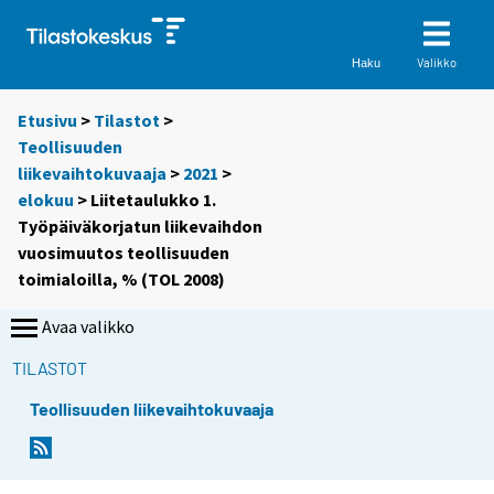
Valikko
Haku
Etusivu
>
Tilastot
>
Teollisuuden
liikevaihtokuvaaja
>
2021
>
elokuu
> Liitetaulukko 1.
Työpäiväkorjatun liikevaihdon
vuosimuutos teollisuuden
toimialoilla, % (TOL 2008)
Avaa valikko
TILASTOT
Teollisuuden liikevaihtokuvaaja