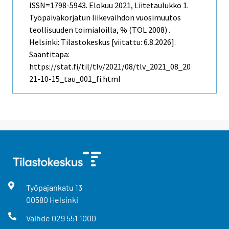
ISSN=1798-5943.
Elokuu
2021, Liitetaulukko 1.
Työpäiväkorjatun liikevaihdon vuosimuutos
teollisuuden toimialoilla, % (TOL 2008) .
Helsinki: Tilastokeskus [viitattu: 6.8.2026].
Saantitapa:
https://stat.fi/til/tlv/2021/08/tlv_2021_08_20
21-10-15_tau_001_fi.html
Työpajankatu
13
00580
Helsinki
Vaihde
029 551 1000