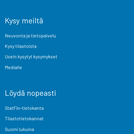
Kysy meiltä
Neuvonta ja tietopalvelu
Kysy tilastoista
Usein kysytyt kysymykset
Medialle
Löydä nopeasti
StatFin-tietokanta
Tilastotietokannat
Suomi lukuina