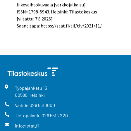
liikevaihtokuvaaja [verkkojulkaisu].
ISSN=1798-5943. Helsinki: Tilastokeskus
[viitattu: 7.8.2026].
Saantitapa: https://stat.fi/til/tlv/2021/11/
Työpajankatu
13
00580
Helsinki
Vaihde
029 551 1000
Tietopalvelu
029 551 2220
info@stat.fi