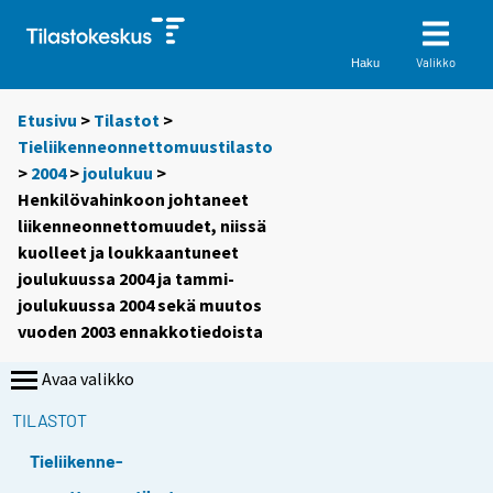
Valikko
Haku
Etusivu
>
Tilastot
>
Tieliikenneonnettomuustilasto
>
2004
>
joulukuu
>
Henkilövahinkoon johtaneet
liikenneonnettomuudet, niissä
kuolleet ja loukkaantuneet
joulukuussa 2004 ja tammi-
joulukuussa 2004 sekä muutos
vuoden 2003 ennakkotiedoista
Avaa valikko
TILASTOT
Tieliikenne-