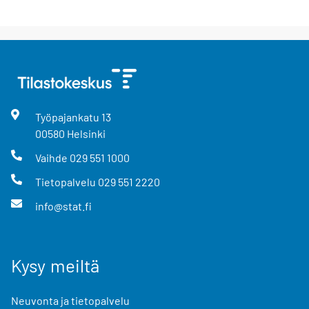
Työpajankatu
13
00580
Helsinki
Vaihde
029 551 1000
Tietopalvelu
029 551 2220
info@stat.fi
Kysy meiltä
Neuvonta ja tietopalvelu