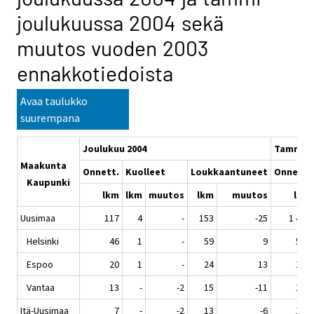
joulukuussa 2004 sekä
muutos vuoden 2003
ennakkotiedoista
Avaa taulukko
suurempana
Joulukuu 2004
Tammi-j
Maakunta
Onnett.
Kuolleet
Loukkaantuneet
Onnett.
Kaupunki
lkm
lkm
muutos
lkm
muutos
lkm
Uusimaa
117
4
-
153
-25
1 406
Helsinki
46
1
-
59
9
551
Espoo
20
1
-
24
13
159
Vantaa
13
-
-2
15
-11
160
Itä-Uusimaa
7
-
-2
13
-6
130