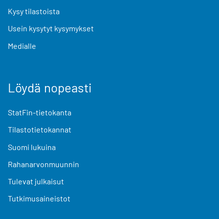
Kysy tilastoista
Usein kysytyt kysymykset
Medialle
Löydä nopeasti
StatFin-tietokanta
Tilastotietokannat
Suomi lukuina
Rahanarvonmuunnin
Tulevat julkaisut
Tutkimusaineistot