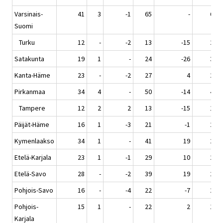
Varsinais-
41
3
-1
65
-
636
Suomi
Turku
12
-
-2
13
-15
251
Satakunta
19
1
-
24
-26
358
Kanta-Häme
23
-
-2
27
4
225
Pirkanmaa
34
4
-
50
-14
486
Tampere
12
2
2
13
-15
196
Päijät-Häme
16
1
-3
21
-1
224
Kymenlaakso
34
1
-
41
19
298
Etelä-Karjala
23
1
-1
29
10
201
Etelä-Savo
28
-
-2
39
19
259
Pohjois-Savo
16
-
-4
22
-7
268
Pohjois-
15
1
-
22
2
170
Karjala