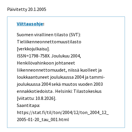
Päivitetty
20.1.2005
Viittausohje
:
Suomen virallinen tilasto (SVT):
Tieliikenneonnettomuustilasto
[verkkojulkaisu].
ISSN=1798-758X.
Joulukuu
2004,
Henkilövahinkoon johtaneet
liikenneonnettomuudet, niissä kuolleet ja
loukkaantuneet joulukuussa 2004 ja tammi-
joulukuussa 2004 sekä muutos vuoden 2003
ennakkotiedoista . Helsinki: Tilastokeskus
[viitattu: 10.8.2026].
Saantitapa:
https://stat.fi/til/ton/2004/12/ton_2004_12_
2005-01-20_tau_001.html