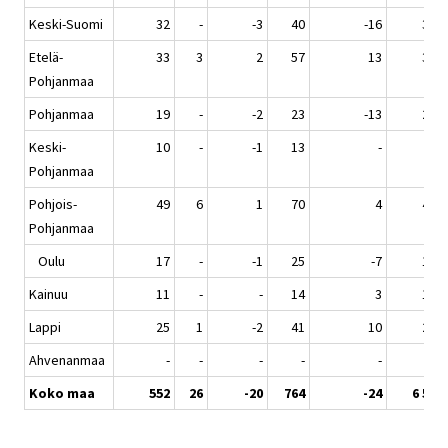
Keski-Suomi
32
-
-3
40
-16
335
Etelä-
33
3
2
57
13
346
Pohjanmaa
Pohjanmaa
19
-
-2
23
-13
218
Keski-
10
-
-1
13
-
83
Pohjanmaa
Pohjois-
49
6
1
70
4
473
Pohjanmaa
Oulu
17
-
-1
25
-7
181
Kainuu
11
-
-
14
3
114
Lappi
25
1
-2
41
10
262
Ahvenanmaa
-
-
-
-
-
16
Koko maa
552
26
-20
764
-24
6 508