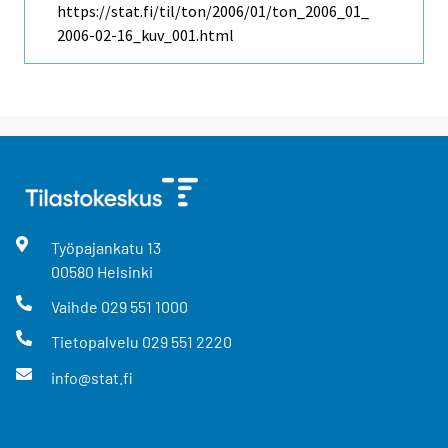
https://stat.fi/til/ton/2006/01/ton_2006_01_
2006-02-16_kuv_001.html
Työpajankatu
13
00580
Helsinki
Vaihde
029 551 1000
Tietopalvelu
029 551 2220
info@stat.fi