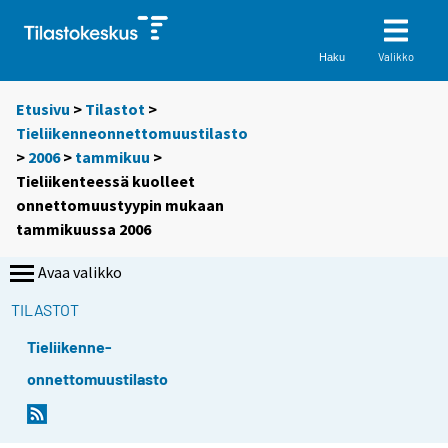
Valikko
Haku
Etusivu
>
Tilastot
>
Tieliikenneonnettomuustilasto
>
2006
>
tammikuu
>
Tieliikenteessä kuolleet
onnettomuustyypin mukaan
tammikuussa 2006
Avaa valikko
TILASTOT
Tieliikenne-
onnettomuustilasto