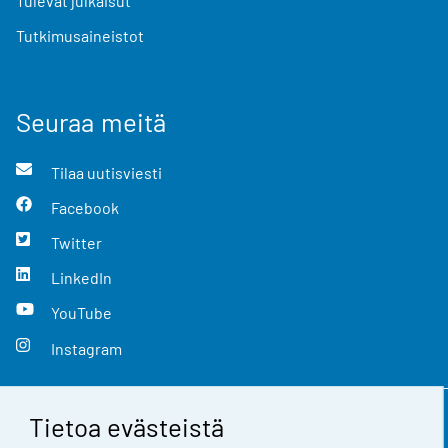
Tulevat julkaisut
Tutkimusaineistot
Seuraa meitä
Tilaa uutisviesti
Facebook
Twitter
LinkedIn
YouTube
Instagram
Tietoa evästeistä
Yhteystiedot