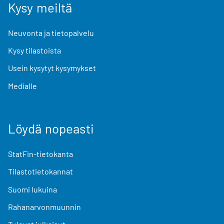
Kysy meiltä
Neuvonta ja tietopalvelu
Kysy tilastoista
Usein kysytyt kysymykset
Medialle
Löydä nopeasti
StatFin-tietokanta
Tilastotietokannat
Suomi lukuina
Rahanarvonmuunnin