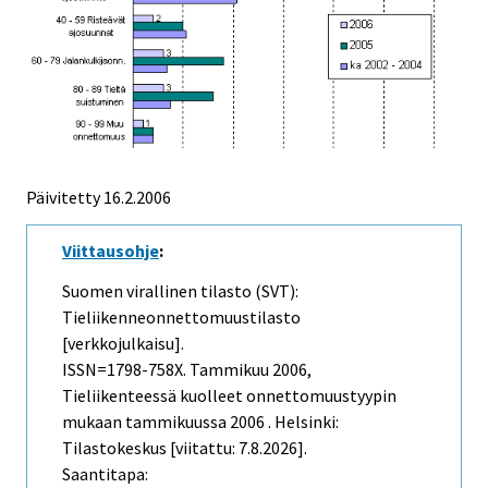
Päivitetty
16.2.2006
Viittausohje
:
Suomen virallinen tilasto (SVT):
Tieliikenneonnettomuustilasto
[verkkojulkaisu].
ISSN=1798-758X.
Tammikuu
2006,
Tieliikenteessä kuolleet onnettomuustyypin
mukaan tammikuussa 2006 . Helsinki:
Tilastokeskus [viitattu: 7.8.2026].
Saantitapa: