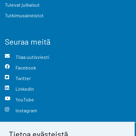
Tulevat julkaisut
Tutkimusaineistot
Seuraa meitä
Tilaa uutisviesti
Facebook
Twitter
LinkedIn
YouTube
Instagram
Tietoa evästeistä
Yhteystiedot