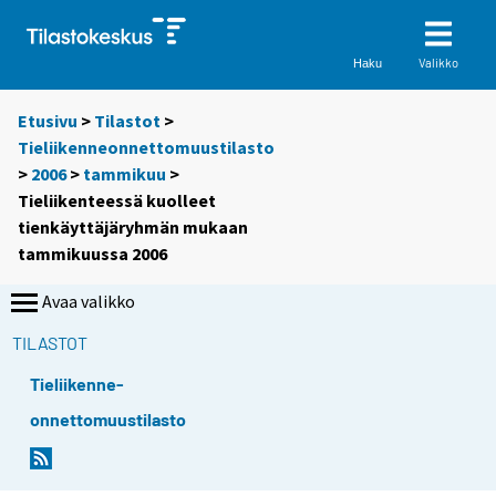
Valikko
Haku
Etusivu
>
Tilastot
>
Tieliikenneonnettomuustilasto
>
2006
>
tammikuu
>
Tieliikenteessä kuolleet
tienkäyttäjäryhmän mukaan
tammikuussa 2006
Avaa valikko
TILASTOT
Tieliikenne-
onnettomuustilasto