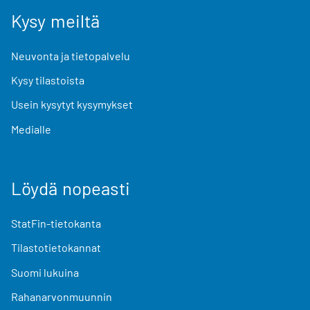
Kysy meiltä
Neuvonta ja tietopalvelu
Kysy tilastoista
Usein kysytyt kysymykset
Medialle
Löydä nopeasti
StatFin-tietokanta
Tilastotietokannat
Suomi lukuina
Rahanarvonmuunnin