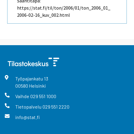
Saantitapa:
https://stat.fi/til/ton/2006/01/ton_2006_01_
2006-02-16_kuv_002.html
Työpajankatu
13
00580
Helsinki
Vaihde
029 551 1000
Tietopalvelu
029 551 2220
info@stat.fi