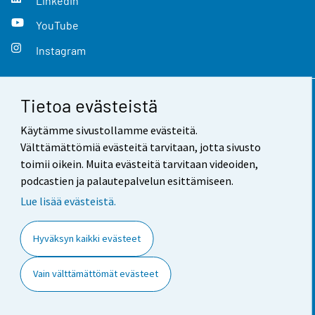
LinkedIn
YouTube
Instagram
Tietoa evästeistä
Yhteystiedot
Käytämme sivustollamme evästeitä.
Palaute
Välttämättömiä evästeitä tarvitaan, jotta sivusto
toimii oikein. Muita evästeitä tarvitaan videoiden,
Käyttöehdot
podcastien ja palautepalvelun esittämiseen.
Tietosuoja
Lue lisää evästeistä.
Saavutettavuus
Hyväksyn kaikki evästeet
Tietoa sivustosta
Vain välttämättömät evästeet
Evästeasetukset