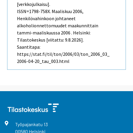
[verkkojulkaisu].
ISSN=1798-758X.
Maaliskuu
2006,
Henkilövahinkoon johtaneet
alkoholionnettomuudet maakunnittain
tammi-maaliskuussa 2006 . Helsinki:
Tilastokeskus [viitattu: 9.8.2026].
Saantitapa:
https://stat.fi/til/ton/2006/03/ton_2006_03_
2006-04-20_tau_003.html
Työpajankatu
13
00580
Helsinki