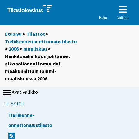
Valikko
Haku
Etusivu
>
Tilastot
>
Tieliikenneonnettomuustilasto
>
2006
>
maaliskuu
>
Henkilövahinkoon johtaneet
alkoholionnettomuudet
maakunnittain tammi-
maaliskuussa 2006
Avaa valikko
TILASTOT
Tieliikenne-
onnettomuustilasto