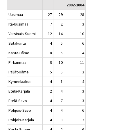
2002-2004
Uusimaa
27
29
28
Itä-Uusimaa
7
2
3
Varsinais-Suomi
12
14
10
Satakunta
4
5
6
Kanta-Häme
8
5
4
Pirkanmaa
9
10
11
Päijät-Häme
5
5
3
Kymenlaakso
4
1
4
Etelä-Karjala
2
4
3
Etelä-Savo
4
7
3
Pohjois-Savo
4
4
6
Pohjois-Karjala
4
3
2
Keski-Suomi
4
2
6