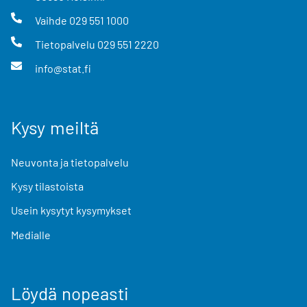
Vaihde
029 551 1000
Tietopalvelu
029 551 2220
info@stat.fi
Kysy meiltä
Neuvonta ja tietopalvelu
Kysy tilastoista
Usein kysytyt kysymykset
Medialle
Löydä nopeasti