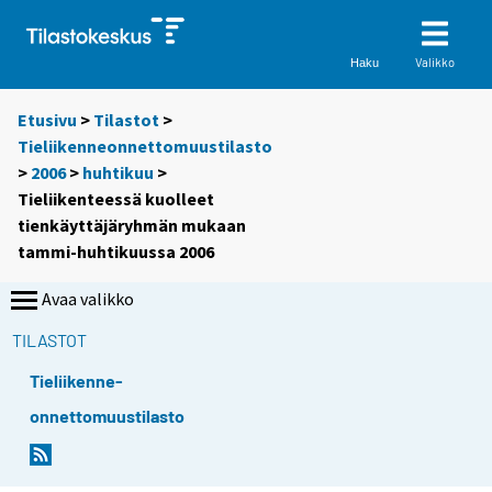
Valikko
Haku
Etusivu
>
Tilastot
>
Tieliikenneonnettomuustilasto
>
2006
>
huhtikuu
>
Tieliikenteessä kuolleet
tienkäyttäjäryhmän mukaan
tammi-huhtikuussa 2006
Avaa valikko
TILASTOT
Tieliikenne-
onnettomuustilasto