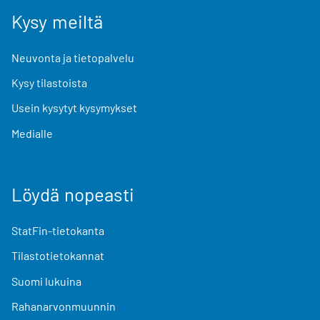
Kysy meiltä
Neuvonta ja tietopalvelu
Kysy tilastoista
Usein kysytyt kysymykset
Medialle
Löydä nopeasti
StatFin-tietokanta
Tilastotietokannat
Suomi lukuina
Rahanarvonmuunnin