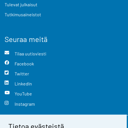
Tulevat julkaisut
Tutkimusaineistot
Seuraa meitä
Tilaa uutisviesti
Facebook
Twitter
LinkedIn
YouTube
Instagram
Tietoa evästeistä
Yhteystiedot