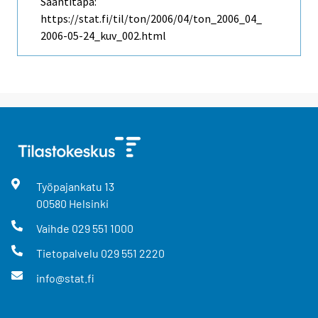
Saantitapa:
https://stat.fi/til/ton/2006/04/ton_2006_04_
2006-05-24_kuv_002.html
Työpajankatu
13
00580
Helsinki
Vaihde
029 551 1000
Tietopalvelu
029 551 2220
info@stat.fi