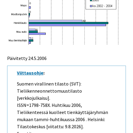
Päivitetty
24.5.2006
Viittausohje
:
Suomen virallinen tilasto (SVT):
Tieliikenneonnettomuustilasto
[verkkojulkaisu].
ISSN=1798-758X.
Huhtikuu
2006,
Tieliikenteessä kuolleet tienkäyttäjäryhmän
mukaan tammi-huhtikuussa 2006 . Helsinki:
Tilastokeskus [viitattu: 9.8.2026].