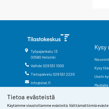
Kysy 
Työpajankatu
13
00580
Helsinki
Neuvonta
Vaihde
029 551 1000
Kysy tila
Tietopalvelu
029 551 2220
Usein ky
info@stat.fi
Medialle
Tietoa evästeistä
Käytämme sivustollamme evästeitä. Välttämättömiä evästeitä t