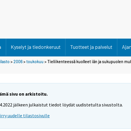
a
Kyselyt ja tiedonkeruut
Tuotteet ja palvelut
Aja
lasto
>
2006
>
toukokuu
> Tieliikenteessä kuolleet iän ja sukupuolen mu
ämä sivu on arkistoitu.
.4.2022 jälkeen julkaistut tiedot löydät uudistetulta sivustolta.
iirry uudelle tilastosivulle