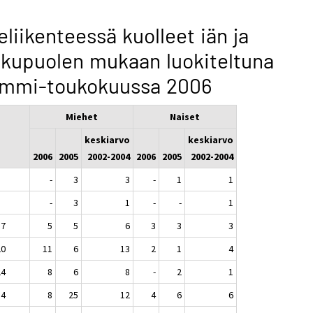
eliikenteessä kuolleet iän ja
kupuolen mukaan luokiteltuna
ammi-toukokuussa 2006
Miehet
Naiset
keskiarvo
keskiarvo
2006
2005
2002-2004
2006
2005
2002-2004
-
3
3
-
1
1
-
3
1
-
-
1
17
5
5
6
3
3
3
20
11
6
13
2
1
4
24
8
6
8
-
2
1
34
8
25
12
4
6
6