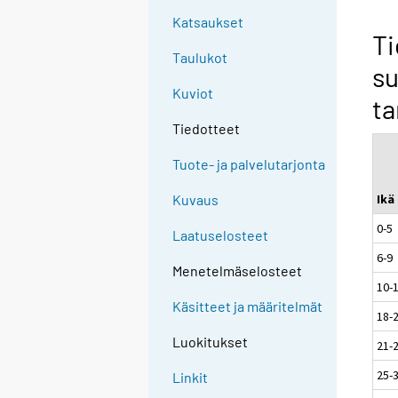
Katsaukset
Ti
Taulukot
su
Kuviot
t
Tiedotteet
Tuote- ja palvelutarjonta
Ikä
Kuvaus
0-5
Laatuselosteet
6-9
Menetelmäselosteet
10-
Käsitteet ja määritelmät
18-
Luokitukset
21-
25-
Linkit