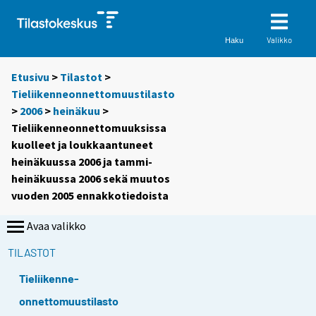
Valikko
Haku
Etusivu
>
Tilastot
>
Tieliikenneonnettomuustilasto
>
2006
>
heinäkuu
>
Tieliikenneonnettomuuksissa
kuolleet ja loukkaantuneet
heinäkuussa 2006 ja tammi-
heinäkuussa 2006 sekä muutos
vuoden 2005 ennakkotiedoista
Avaa valikko
TILASTOT
Tieliikenne-
onnettomuustilasto