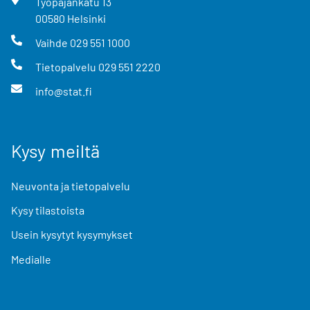
Työpajankatu
13
00580
Helsinki
Vaihde
029 551 1000
Tietopalvelu
029 551 2220
info@stat.fi
Kysy meiltä
Neuvonta ja tietopalvelu
Kysy tilastoista
Usein kysytyt kysymykset
Medialle