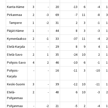
Kanta-Häme
3
-
20
-13
6
-4
1
Pirkanmaa
2
-3
69
-7
11
-8
3
Tampere
1
-2
31
2
3
-1
1
Päijät-Häme
1
-
44
8
3
-3
1
Kymenlaakso
2
-1
33
-37
11
-4
2
Etelä-Karjala
-
-
29
8
9
4
1
Etelä-Savo
2
1
35
-24
10
2
1
Pohjois-Savo
4
2
46
-10
6
-1
1
Pohjois-
-
-
16
-11
3
-10
1
Karjala
Keski-Suomi
3
-
39
-12
10
-11
1
Etelä-
2
-
48
6
10
-3
2
Pohjanmaa
Pohjanmaa
-
-2
21
-5
2
-4
1