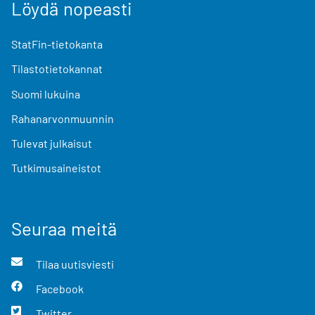
Löydä nopeasti
StatFin-tietokanta
Tilastotietokannat
Suomi lukuina
Rahanarvonmuunnin
Tulevat julkaisut
Tutkimusaineistot
Seuraa meitä
Tilaa uutisviesti
Facebook
Twitter