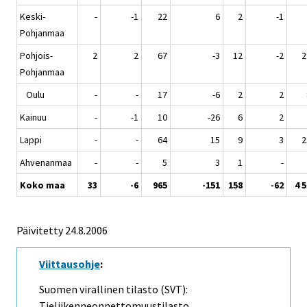
Keski-
-
-1
22
6
2
-1
Pohjanmaa
Pohjois-
2
2
67
-3
12
-2
2
Pohjanmaa
Oulu
-
-
17
-6
2
2
Kainuu
-
-1
10
-26
6
2
Lappi
-
-
64
15
9
3
2
Ahvenanmaa
-
-
5
3
1
-
Koko maa
33
-6
965
-151
158
-62
4 
Päivitetty
24.8.2006
Viittausohje
:
Suomen virallinen tilasto (SVT):
Tieliikenneonnettomuustilasto