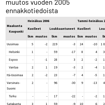
muutos vuoden 2005
ennakkotiedoista
Heinäkuu 2006
Tammi-heinäkuu 2
Maakunta
Kuolleet
Loukkaantuneet
Kuolleet
Lou
Kaupunki
lkm
muutos
lkm
muutos
lkm
muutos
l
Uusimaa
5
-2
219
-3
24
-10
1 
Helsinki
1
-
59
-17
8
4
3
Espoo
-
-1
28
3
2
-2
1
Vantaa
2
1
19
-3
2
-4
1
Itä-Uusimaa
2
-2
23
-7
4
-5
1
Varsinais-
2
-
96
-30
9
-13
4
Suomi
Turku
-
-
17
-22
-
-2
1
Satakunta
3
1
59
-9
10
6
2