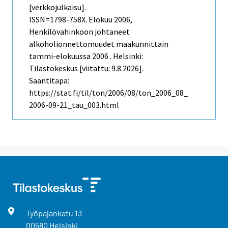
[verkkojulkaisu].
ISSN=1798-758X.
Elokuu
2006,
Henkilövahinkoon johtaneet
alkoholionnettomuudet maakunnittain
tammi-elokuussa 2006 . Helsinki:
Tilastokeskus [viitattu: 9.8.2026].
Saantitapa:
https://stat.fi/til/ton/2006/08/ton_2006_08_
2006-09-21_tau_003.html
Työpajankatu
13
00580
Helsinki