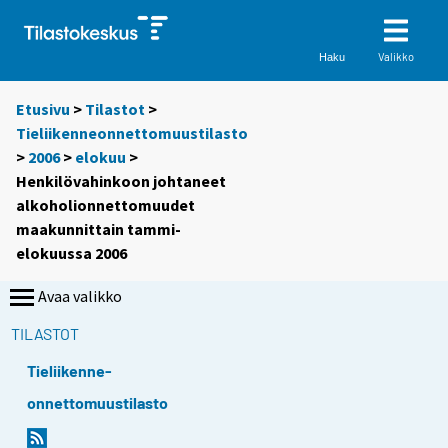
Valikko
Haku
Etusivu
>
Tilastot
>
Tieliikenneonnettomuustilasto
>
2006
>
elokuu
>
Henkilövahinkoon johtaneet
alkoholionnettomuudet
maakunnittain tammi-
elokuussa 2006
Avaa valikko
TILASTOT
Tieliikenne-
onnettomuustilasto