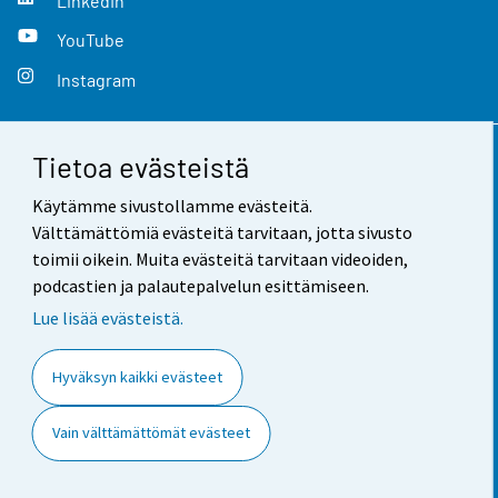
LinkedIn
YouTube
Instagram
Tietoa evästeistä
Yhteystiedot
Käytämme sivustollamme evästeitä.
Palaute
Välttämättömiä evästeitä tarvitaan, jotta sivusto
toimii oikein. Muita evästeitä tarvitaan videoiden,
Käyttöehdot
podcastien ja palautepalvelun esittämiseen.
Tietosuoja
Lue lisää evästeistä.
Saavutettavuus
Hyväksyn kaikki evästeet
Tietoa sivustosta
Vain välttämättömät evästeet
Evästeasetukset