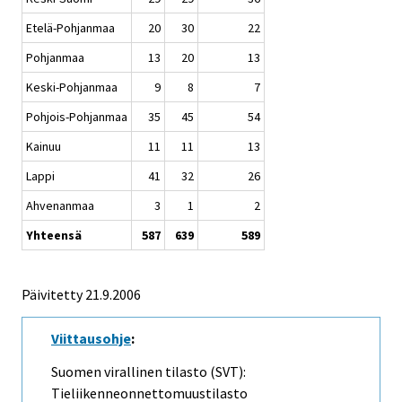
Etelä-Pohjanmaa
20
30
22
Pohjanmaa
13
20
13
Keski-Pohjanmaa
9
8
7
Pohjois-Pohjanmaa
35
45
54
Kainuu
11
11
13
Lappi
41
32
26
Ahvenanmaa
3
1
2
Yhteensä
587
639
589
Päivitetty
21.9.2006
Viittausohje
:
Suomen virallinen tilasto (SVT):
Tieliikenneonnettomuustilasto