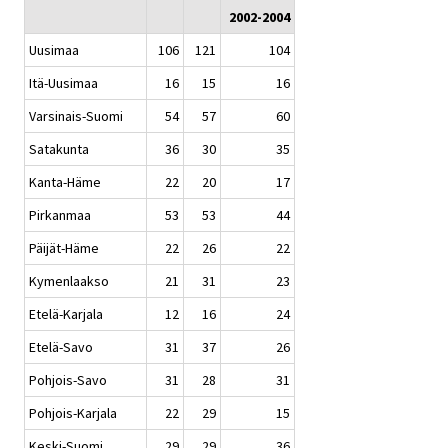
2002-2004
Uusimaa
106
121
104
Itä-Uusimaa
16
15
16
Varsinais-Suomi
54
57
60
Satakunta
36
30
35
Kanta-Häme
22
20
17
Pirkanmaa
53
53
44
Päijät-Häme
22
26
22
Kymenlaakso
21
31
23
Etelä-Karjala
12
16
24
Etelä-Savo
31
37
26
Pohjois-Savo
31
28
31
Pohjois-Karjala
22
29
15
Keski-Suomi
29
29
36