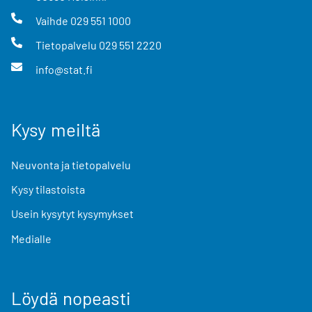
Vaihde
029 551 1000
Tietopalvelu
029 551 2220
info@stat.fi
Kysy meiltä
Neuvonta ja tietopalvelu
Kysy tilastoista
Usein kysytyt kysymykset
Medialle
Löydä nopeasti