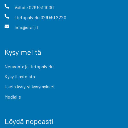
Vaihde
029 551 1000
Tietopalvelu
029 551 2220
info@stat.fi
Kysy meiltä
Neuvonta ja tietopalvelu
Kysy tilastoista
Usein kysytyt kysymykset
Medialle
Löydä nopeasti