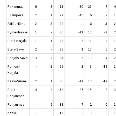
Pirkanmaa
6
3
73
-30
21
-7
4
Tampere
2
1
22
-19
6
-
1
Päijät-Häme
2
-3
24
-1
6
-5
2
Kymenlaakso
1
-
30
-13
13
-3
2
Etelä-Karjala
1
1
22
-2
11
1
1
Etelä-Savo
2
-
29
2
15
1
2
Pohjois-Savo
3
2
33
-2
13
4
2
Pohjois-
-
-1
25
2
3
-12
1
Karjala
Keski-Suomi
2
1
30
-13
13
-12
2
Etelä-
4
4
54
27
15
2
3
Pohjanmaa
Pohjanmaa
-
-2
38
7
2
-6
1
Keski-
-
-
12
-
3
-
1