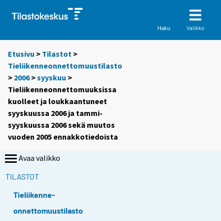
Valikko
Haku
Etusivu
>
Tilastot
>
Tieliikenneonnettomuustilasto
>
2006
>
syyskuu
>
Tieliikenneonnettomuuksissa
kuolleet ja loukkaantuneet
syyskuussa 2006 ja tammi-
syyskuussa 2006 sekä muutos
vuoden 2005 ennakkotiedoista
Avaa valikko
TILASTOT
Tieliikenne-
onnettomuustilasto