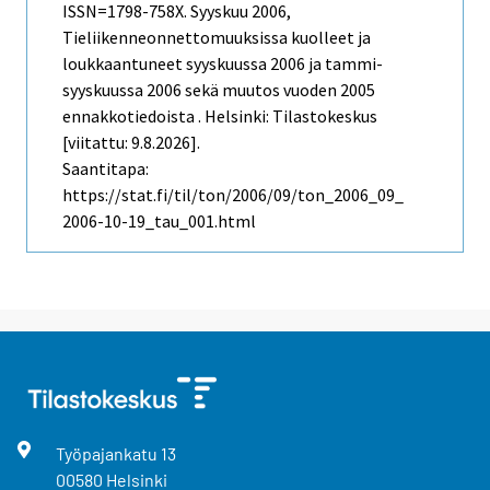
ISSN=1798-758X.
Syyskuu
2006,
Tieliikenneonnettomuuksissa kuolleet ja
loukkaantuneet syyskuussa 2006 ja tammi-
syyskuussa 2006 sekä muutos vuoden 2005
ennakkotiedoista . Helsinki: Tilastokeskus
[viitattu: 9.8.2026].
Saantitapa:
https://stat.fi/til/ton/2006/09/ton_2006_09_
2006-10-19_tau_001.html
Työpajankatu
13
00580
Helsinki