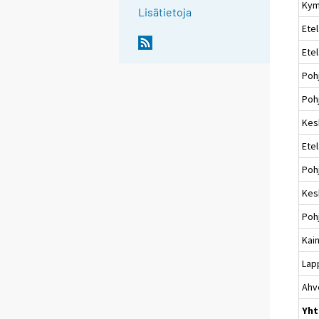
Kym
Lisätietoja
Etel
Ete
Poh
Pohj
Kes
Ete
Poh
Kes
Poh
Kai
Lap
Ahv
Yht