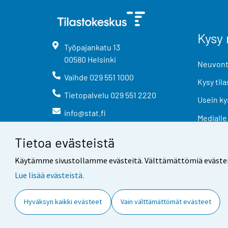
Kysy 
Työpajankatu
13
00580
Helsinki
Neuvonta
Vaihde
029 551 1000
Kysy tila
Tietopalvelu
029 551 2220
Usein ky
info@stat.fi
Medialle
Tietoa evästeistä
Käytämme sivustollamme evästeitä. Välttämättömiä evästeitä t
Lue lisää evästeistä.
Yhteystiedot
Palaute
Hyväksyn kaikki evästeet
Vain välttämättömät evästeet