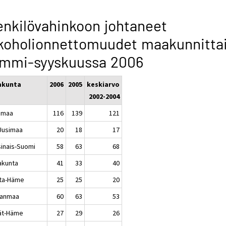
nkilövahinkoon johtaneet
koholionnettomuudet maakunnitta
ammi-syyskuussa 2006
akunta
2006
2005
keskiarvo
2002-2004
imaa
116
139
121
-Uusimaa
20
18
17
sinais-Suomi
58
63
68
akunta
41
33
40
ta-Häme
25
25
20
kanmaa
60
63
53
jät-Häme
27
29
26