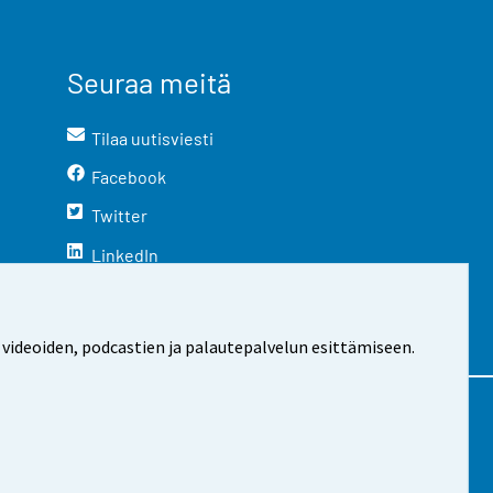
Seuraa meitä
Tilaa uutisviesti
Facebook
Twitter
LinkedIn
YouTube
Instagram
 videoiden, podcastien ja palautepalvelun esittämiseen.
stosta
Evästeasetukset