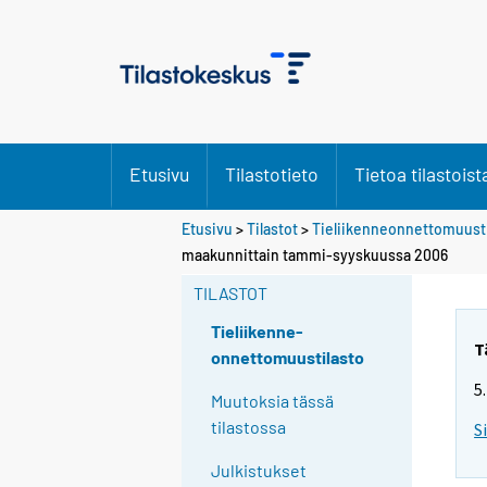
Etusivu
Tilastotieto
Tietoa tilastoist
Etusivu
>
Tilastot
>
Tieliikenneonnettomuusti
maakunnittain tammi-syyskuussa 2006
TILASTOT
Tieliikenne-
T
onnettomuustilasto
5
Muutoksia tässä
tilastossa
S
Julkistukset