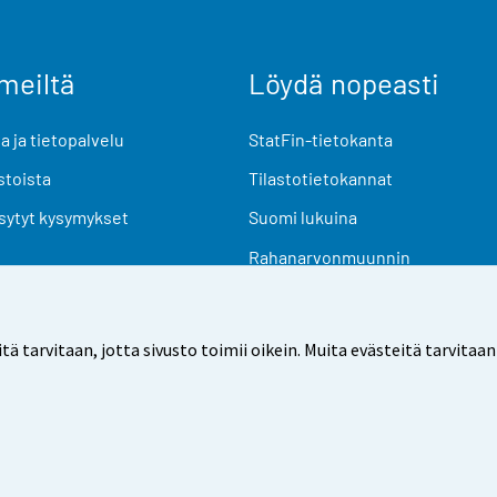
meiltä
Löydä nopeasti
 ja tietopalvelu
StatFin-tietokanta
stoista
Tilastotietokannat
sytyt kysymykset
Suomi lukuina
Rahanarvonmuunnin
Tulevat julkaisut
Tutkimusaineistot
arvitaan, jotta sivusto toimii oikein. Muita evästeitä tarvitaan
Käyttöehdot
Tietosuoja
Saavutettavuus
Tietoa sivu