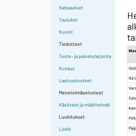
Katsaukset
He
Taulukot
al
Kuviot
t
Tiedotteet
Ma
Tuote- ja palvelutarjonta
Uus
Kuvaus
Itä
Laatuselosteet
Var
Menetelmäselosteet
Sat
Käsitteet ja määritelmät
Kan
Luokitukset
Pir
Päi
Linkit