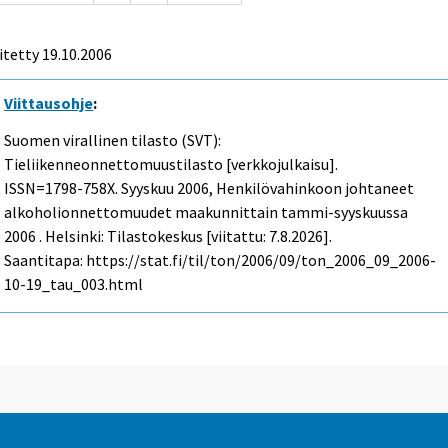
itetty
19.10.2006
Viittausohje
:
Suomen virallinen tilasto (SVT):
Tieliikenneonnettomuustilasto [verkkojulkaisu].
ISSN=1798-758X.
Syyskuu
2006, Henkilövahinkoon johtaneet
alkoholionnettomuudet maakunnittain tammi-syyskuussa
2006 . Helsinki: Tilastokeskus [viitattu: 7.8.2026].
Saantitapa: https://stat.fi/til/ton/2006/09/ton_2006_09_2006-
10-19_tau_003.html