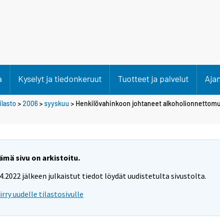
a
Kyselyt ja tiedonkeruut
Tuotteet ja palvelut
Aja
lasto
>
2006
>
syyskuu
> Henkilövahinkoon johtaneet alkoholionnettom
ämä sivu on arkistoitu.
.4.2022 jälkeen julkaistut tiedot löydät uudistetulta sivustolta.
iirry uudelle tilastosivulle