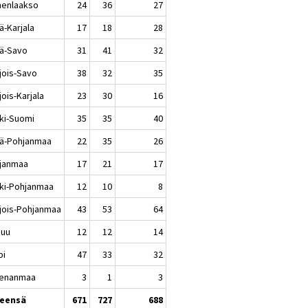
enlaakso
24
36
27
ä-Karjala
17
18
28
lä-Savo
31
41
32
jois-Savo
38
32
35
ois-Karjala
23
30
16
ki-Suomi
35
35
40
lä-Pohjanmaa
22
35
26
janmaa
17
21
17
ki-Pohjanmaa
12
10
8
jois-Pohjanmaa
43
53
64
nuu
12
12
14
pi
47
33
32
enanmaa
3
1
3
eensä
671
727
688