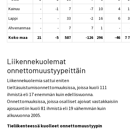
Kainuu
-
-1
7
-7
10
4
1
Lappi
-
-
33
-2
16
6
3
Ahvenanmaa
-
-
7
7
1
-
Koko maa
21
-5
587
-126
296
-46
7 
Liikennekuolemat
onnettomuustyypeittäin
Liikennekuolemia sattui eniten
tieltäsuistumisonnettomuuksissa, joissa kuoli 111
ihmistä eli 17 enemmän kuin edellisvuonna.
Onnettomuuksissa, joissa osalliset ajoivat vastakkaisiin
ajosuuntiin kuoli 81 ihmistä eli 19 vähemmän kuin
alkuvuonna 2005.
Tieliikenteessä kuolleet onnettomuustyypin