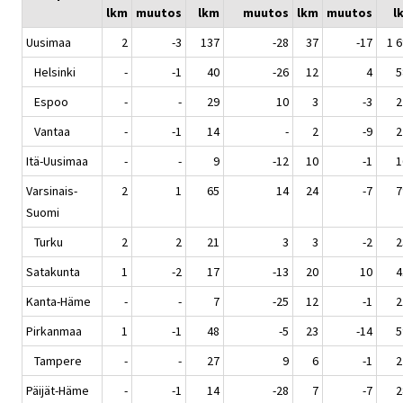
lkm
muutos
lkm
muutos
lkm
muutos
l
Uusimaa
2
-3
137
-28
37
-17
1 
Helsinki
-
-1
40
-26
12
4
5
Espoo
-
-
29
10
3
-3
2
Vantaa
-
-1
14
-
2
-9
2
Itä-Uusimaa
-
-
9
-12
10
-1
1
Varsinais-
2
1
65
14
24
-7
7
Suomi
Turku
2
2
21
3
3
-2
2
Satakunta
1
-2
17
-13
20
10
4
Kanta-Häme
-
-
7
-25
12
-1
2
Pirkanmaa
1
-1
48
-5
23
-14
5
Tampere
-
-
27
9
6
-1
2
Päijät-Häme
-
-1
14
-28
7
-7
2