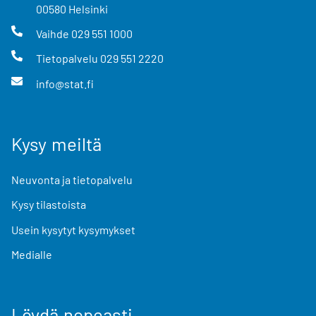
00580
Helsinki
Vaihde
029 551 1000
Tietopalvelu
029 551 2220
info@stat.fi
Kysy meiltä
Neuvonta ja tietopalvelu
Kysy tilastoista
Usein kysytyt kysymykset
Medialle
Löydä nopeasti