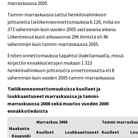
marraskuussa 2005.
Tammi-marraskuussa sattui henkilövahinkoon
johtaneita tieliikenneonnettomuuksia 6 129, mikä on
372 vähemmän kuin vuoden 2005 vastaavana aikana.
Liikenteessä kuoli alkuvuonna 296 ihmistä eli 46
vähemmän kuin tammi-marraskuussa 2005.
Eniten onnettomuuksia tapahtui Uudellamaalla, missä
kirjattiin ennakkotietojen mukaan 1 323
henkilövahinkoon johtanutta onnettomuutta eli 8
vähemmän kuin vuoden 2005 tammi-marraskuussa.
Tieliikenneonnettomuuksissa kuolleet ja
loukkaantuneet marraskuussa ja tammi-
marraskuussa 2006 sekä muutos vuoden 2005
ennakkotiedoista
Marraskuu 2006
Tammi-marraskuu
Maakunta
Kuolleet
Loukkaantuneet
Kuolleet
Lou
Kaupunki