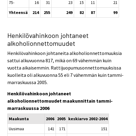
75-
16
31
23
15
11
21
Yhteensä
214
255
249
82
87
99
Henkilövahinkoon johtaneet
alkoholionnettomuudet
Henkilövahinkoon johtaneita alkoholionnettomuuksia
sattui alkuvuonna 817, mikä on 69 vähemmän kuin
vuotta aikaisemmin. Rattijuopumusonnettomuuksissa
kuolleita oli alkuvuonna 55 eli 7 vähemmän kuin tammi-
marraskuussa 2005.
Henkilövahinkoon johtaneet
alkoholionnettomuudet maakunnittain tammi-
marraskuussa 2006
Maakunta
2006
2005
keskiarvo 2002-2004
Uusimaa
141
171
151