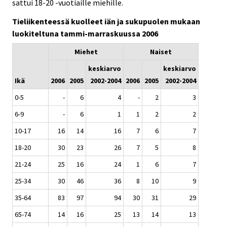
sattui 18-20 -vuotiaille miehille.
Tieliikenteessä kuolleet iän ja sukupuolen mukaan
luokiteltuna tammi-marraskuussa 2006
Miehet
Naiset
keskiarvo
keskiarvo
Ikä
2006
2005
2002-2004
2006
2005
2002-2004
0-5
-
6
4
-
2
3
6-9
-
6
1
1
2
2
10-17
16
14
16
7
6
7
18-20
30
23
26
7
5
8
21-24
25
16
24
1
6
7
25-34
30
46
36
8
10
9
35-64
83
97
94
30
31
29
65-74
14
16
25
13
14
13