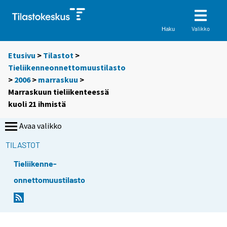
Valikko
Haku
Etusivu
>
Tilastot
>
Tieliikenneonnettomuustilasto
>
2006
>
marraskuu
>
Marraskuun tieliikenteessä
kuoli 21 ihmistä
Avaa valikko
TILASTOT
Tieliikenne-
onnettomuustilasto