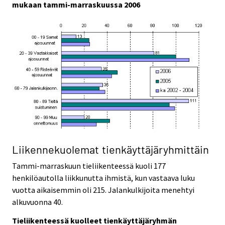
mukaan tammi-marraskuussa 2006
Liikennekuolemat tienkäyttäjäryhmittäin
Tammi-marraskuun tieliikenteessä kuoli 177
henkilöautolla liikkunutta ihmistä, kun vastaava luku
vuotta aikaisemmin oli 215. Jalankulkijoita menehtyi
alkuvuonna 40.
Tieliikenteessä kuolleet tienkäyttäjäryhmän