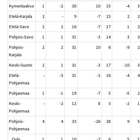
Kymenlaakso
1
-2
30
10
15
-4
3
Etelä-Karjala
2
-
9
-7
15
2
2
Etelä-Savo
2
2
16
-7
17
1
2
Pohjois-Savo
1
1
31
-3
14
3
3
Pohjois-
2
2
31
10
6
-9
2
Karjala
Keski-Suomi
2
1
31
-3
17
-10
3
Etelä-
-
-3
31
-2
16
-4
4
Pohjanmaa
Pohjanmaa
1
-1
19
-7
5
-5
2
Keski-
-
-2
12
8
3
-2
1
Pohjanmaa
Pohjois-
4
4
33
-26
28
9
5
Pohjanmaa
Oulu
1
1
10
-7
6
5
1