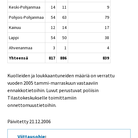
Keski-Pohjanmaa
14
11
9
Pohjois-Pohjanmaa
54
63
79
Kainuu
12
14
17
Lappi
54
50
38
Ahvenanmaa
3
1
4
Yhteensä
817
886
839
Kuolleiden ja loukkaantuneiden määriä on verrattu
vuoden 2005 tammi-marraskuun vastaaviin
ennakkotietoihin. Luvut perustuvat poliisin
Tilastokeskukselle toimittamiin
onnettomuustietoihin.
Päivitetty
21.12.2006
Viittausohje
: