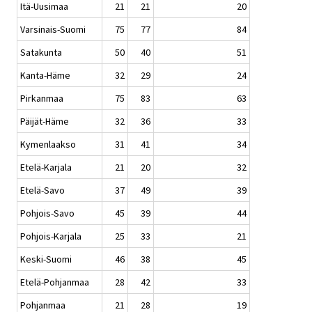
Itä-Uusimaa
21
21
20
Varsinais-Suomi
75
77
84
Satakunta
50
40
51
Kanta-Häme
32
29
24
Pirkanmaa
75
83
63
Päijät-Häme
32
36
33
Kymenlaakso
31
41
34
Etelä-Karjala
21
20
32
Etelä-Savo
37
49
39
Pohjois-Savo
45
39
44
Pohjois-Karjala
25
33
21
Keski-Suomi
46
38
45
Etelä-Pohjanmaa
28
42
33
Pohjanmaa
21
28
19