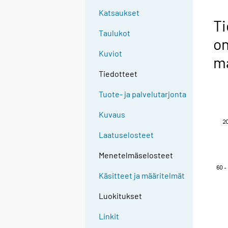
Katsaukset
Ti
Taulukot
o
Kuviot
m
Tiedotteet
Tuote- ja palvelutarjonta
Kuvaus
Laatuselosteet
Menetelmäselosteet
Käsitteet ja määritelmät
Luokitukset
Linkit