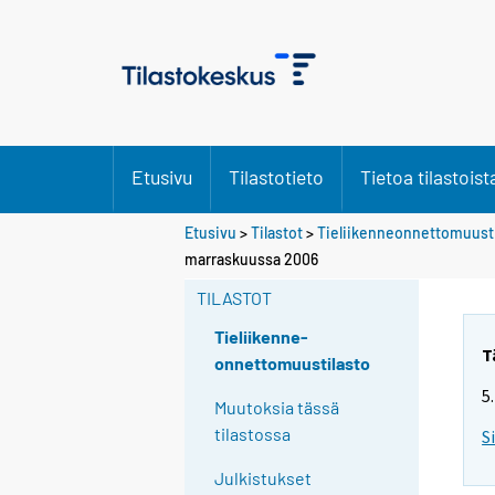
Etusivu
Tilastotieto
Tietoa tilastoist
Etusivu
>
Tilastot
>
Tieliikenneonnettomuusti
marraskuussa 2006
TILASTOT
Tieliikenne-
T
onnettomuustilasto
5
Muutoksia tässä
tilastossa
S
Julkistukset