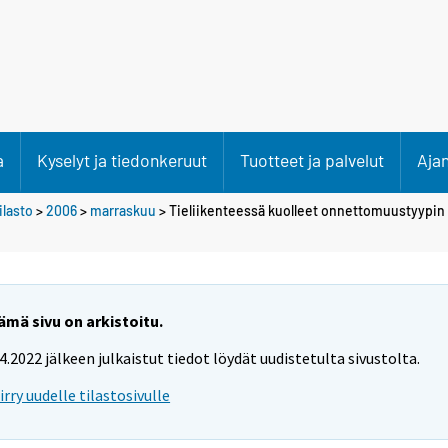
a
Kyselyt ja tiedonkeruut
Tuotteet ja palvelut
Aja
lasto
>
2006
>
marraskuu
> Tieliikenteessä kuolleet onnettomuustyypi
ämä sivu on arkistoitu.
.4.2022 jälkeen julkaistut tiedot löydät uudistetulta sivustolta.
iirry uudelle tilastosivulle