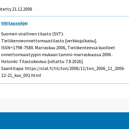
itetty
21.12.2006
Viittausohje
:
Suomen virallinen tilasto (SVT):
Tieliikenneonnettomuustilasto [verkkojulkaisu].
ISSN=1798-758X.
Marraskuu
2006, Tieliikenteessä kuolleet
onnettomuustyypin mukaan tammi-marraskuussa 2006 .
Helsinki: Tilastokeskus [viitattu: 7.8.2026].
Saantitapa: https://stat.fi/til/ton/2006/11/ton_2006_11_2006-
12-21_kuv_001.html