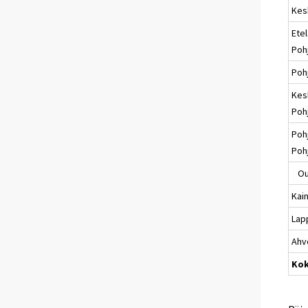
Kes
Etel
Poh
Poh
Kes
Poh
Poh
Poh
Ou
Kai
Lap
Ahv
Ko