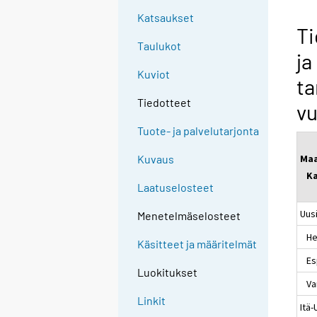
Katsaukset
Ti
Taulukot
ja
Kuviot
t
Tiedotteet
vu
Tuote- ja palvelutarjonta
Ma
Kuvaus
Ka
Laatuselosteet
Uus
Menetelmäselosteet
Hel
Käsitteet ja määritelmät
Es
Luokitukset
Va
Linkit
Itä