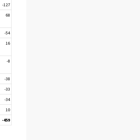
-127
68
-54
16
-8
-38
-33
-34
10
-459