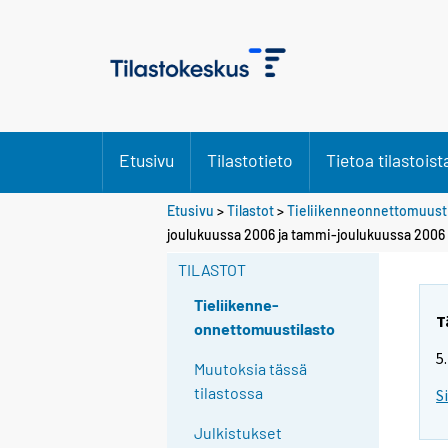
Etusivu
Tilastotieto
Tietoa tilastoist
Etusivu
>
Tilastot
>
Tieliikenneonnettomuusti
joulukuussa 2006 ja tammi-joulukuussa 200
TILASTOT
Tieliikenne-
T
onnettomuustilasto
5
Muutoksia tässä
tilastossa
S
Julkistukset