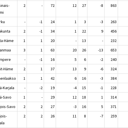
inais-
2
-
72
12
27
-8
863
mi
rku
-
-1
24
1
3
-3
263
akunta
2
-1
34
1
22
9
456
ta-Häme
1
1
20
-
13
-
232
kanmaa
3
1
63
20
26
-13
653
mpere
-
-1
16
5
6
-2
240
jät-Häme
2
1
37
13
9
-6
324
enlaakso
1
1
42
6
16
-3
384
ä-Karjala
-
-2
19
-4
15
-1
228
lä-Savo
1
-
29
12
18
1
314
jois-Savo
2
2
27
-3
16
5
371
jois-
2
2
26
11
8
-7
259
ala