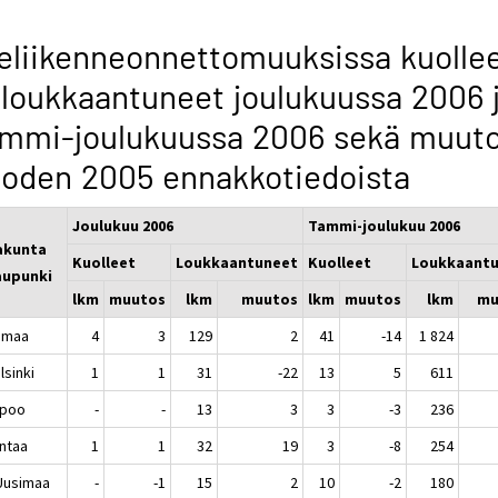
eliikenneonnettomuuksissa kuolle
 loukkaantuneet joulukuussa 2006 
ammi-joulukuussa 2006 sekä muut
oden 2005 ennakkotiedoista
Joulukuu 2006
Tammi-joulukuu 2006
akunta
Kuolleet
Loukkaantuneet
Kuolleet
Loukkaant
upunki
lkm
muutos
lkm
muutos
lkm
muutos
lkm
mu
imaa
4
3
129
2
41
-14
1 824
sinki
1
1
31
-22
13
5
611
poo
-
-
13
3
3
-3
236
ntaa
1
1
32
19
3
-8
254
-Uusimaa
-
-1
15
2
10
-2
180