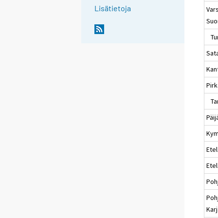
Lisätietoja
Vars
Suo
Tu
Sat
Kan
Pir
Ta
Päi
Kym
Etel
Ete
Poh
Poh
Karj