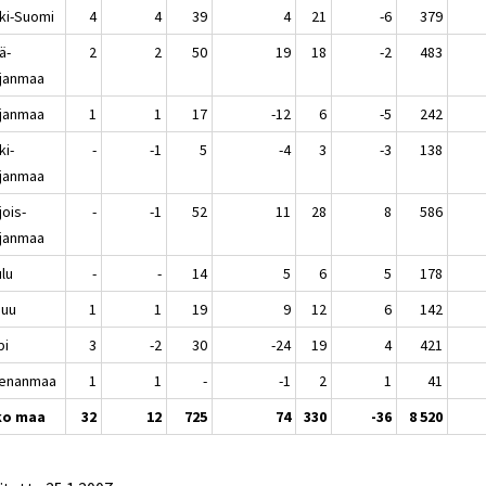
ki-Suomi
4
4
39
4
21
-6
379
ä-
2
2
50
19
18
-2
483
janmaa
janmaa
1
1
17
-12
6
-5
242
ki-
-
-1
5
-4
3
-3
138
janmaa
jois-
-
-1
52
11
28
8
586
janmaa
lu
-
-
14
5
6
5
178
nuu
1
1
19
9
12
6
142
pi
3
-2
30
-24
19
4
421
enanmaa
1
1
-
-1
2
1
41
ko maa
32
12
725
74
330
-36
8 520