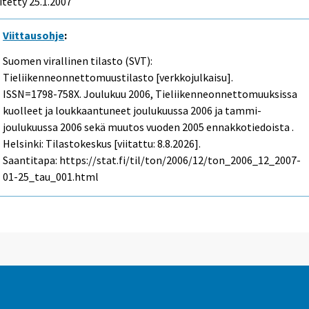
itetty
25.1.2007
Viittausohje
:
Suomen virallinen tilasto (SVT):
Tieliikenneonnettomuustilasto [verkkojulkaisu].
ISSN=1798-758X.
Joulukuu
2006, Tieliikenneonnettomuuksissa
kuolleet ja loukkaantuneet joulukuussa 2006 ja tammi-
joulukuussa 2006 sekä muutos vuoden 2005 ennakkotiedoista .
Helsinki: Tilastokeskus [viitattu: 8.8.2026].
Saantitapa: https://stat.fi/til/ton/2006/12/ton_2006_12_2007-
01-25_tau_001.html