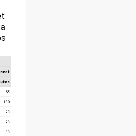
et
ja
os
uneet
utos
-65
-130
23
23
-33