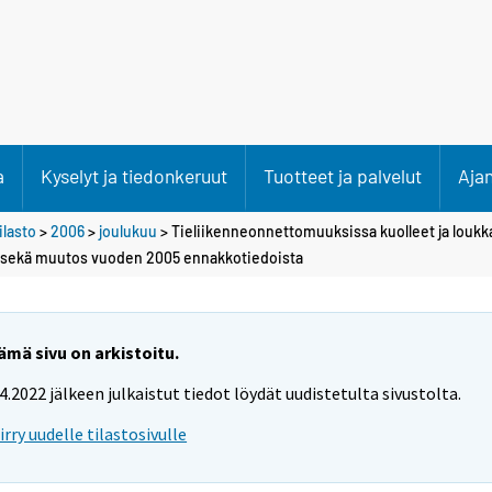
a
Kyselyt ja tiedonkeruut
Tuotteet ja palvelut
Aja
lasto
>
2006
>
joulukuu
> Tieliikenneonnettomuuksissa kuolleet ja louk
6 sekä muutos vuoden 2005 ennakkotiedoista
ämä sivu on arkistoitu.
.4.2022 jälkeen julkaistut tiedot löydät uudistetulta sivustolta.
iirry uudelle tilastosivulle