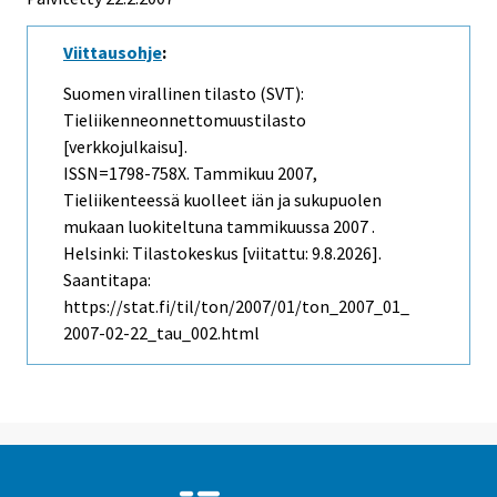
Viittausohje
:
Suomen virallinen tilasto (SVT):
Tieliikenneonnettomuustilasto
[verkkojulkaisu].
ISSN=1798-758X.
Tammikuu
2007,
Tieliikenteessä kuolleet iän ja sukupuolen
mukaan luokiteltuna tammikuussa 2007 .
Helsinki: Tilastokeskus [viitattu: 9.8.2026].
Saantitapa:
https://stat.fi/til/ton/2007/01/ton_2007_01_
2007-02-22_tau_002.html