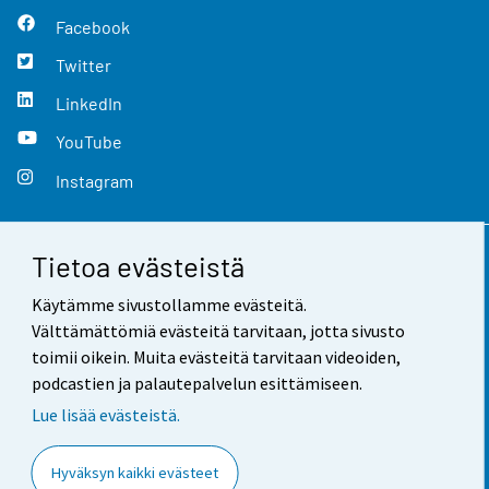
Facebook
Twitter
LinkedIn
YouTube
Instagram
Tietoa evästeistä
Yhteystiedot
Käytämme sivustollamme evästeitä.
Palaute
Välttämättömiä evästeitä tarvitaan, jotta sivusto
toimii oikein. Muita evästeitä tarvitaan videoiden,
Käyttöehdot
podcastien ja palautepalvelun esittämiseen.
Tietosuoja
Lue lisää evästeistä.
Saavutettavuus
Hyväksyn kaikki evästeet