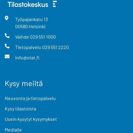
Työpajankatu
13
00580
Helsinki
Vaihde
029 551 1000
Tietopalvelu
029 551 2220
info@stat.fi
Kysy meiltä
Neuvonta ja tietopalvelu
Kysy tilastoista
Usein kysytyt kysymykset
Medialle