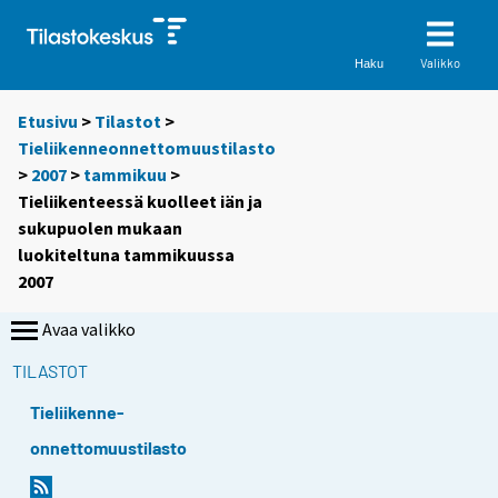
Valikko
Haku
Etusivu
>
Tilastot
>
Tieliikenneonnettomuustilasto
>
2007
>
tammikuu
>
Tieliikenteessä kuolleet iän ja
sukupuolen mukaan
luokiteltuna tammikuussa
2007
Avaa valikko
TILASTOT
Tieliikenne-
onnettomuustilasto