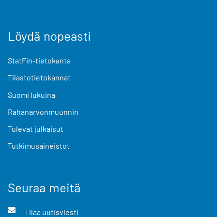
Löydä nopeasti
StatFin-tietokanta
Tilastotietokannat
Suomi lukuina
Rahanarvonmuunnin
Tulevat julkaisut
Tutkimusaineistot
Seuraa meitä
Tilaa uutisviesti