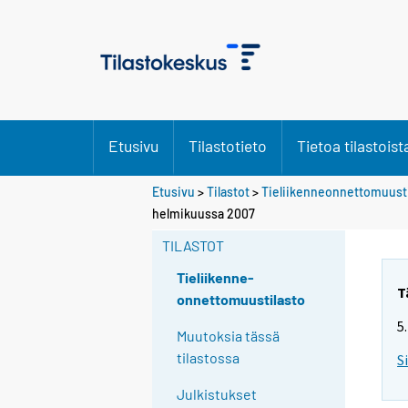
Etusivu
Tilastotieto
Tietoa tilastoist
Etusivu
>
Tilastot
>
Tieliikenneonnettomuusti
helmikuussa 2007
TILASTOT
Tieliikenne-
T
onnettomuustilasto
5
Muutoksia tässä
tilastossa
S
Julkistukset