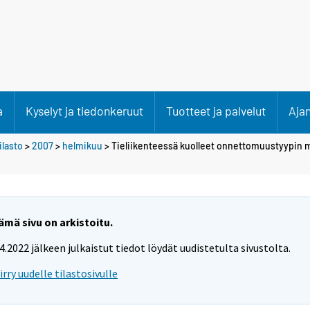
a
Kyselyt ja tiedonkeruut
Tuotteet ja palvelut
Aja
lasto
>
2007
>
helmikuu
> Tieliikenteessä kuolleet onnettomuustyypin
ämä sivu on arkistoitu.
.4.2022 jälkeen julkaistut tiedot löydät uudistetulta sivustolta.
iirry uudelle tilastosivulle