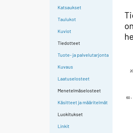
Katsaukset
Ti
Taulukot
o
Kuviot
h
Tiedotteet
Tuote- ja palvelutarjonta
Kuvaus
Laatuselosteet
Menetelmäselosteet
Käsitteet ja määritelmät
Luokitukset
Linkit