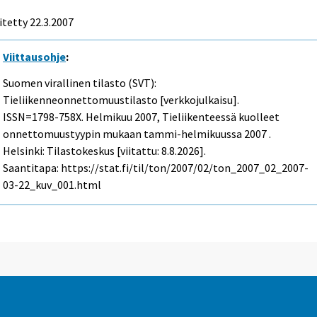
itetty
22.3.2007
Viittausohje
:
Suomen virallinen tilasto (SVT):
Tieliikenneonnettomuustilasto [verkkojulkaisu].
ISSN=1798-758X.
Helmikuu
2007, Tieliikenteessä kuolleet
onnettomuustyypin mukaan tammi-helmikuussa 2007 .
Helsinki: Tilastokeskus [viitattu: 8.8.2026].
Saantitapa: https://stat.fi/til/ton/2007/02/ton_2007_02_2007-
03-22_kuv_001.html