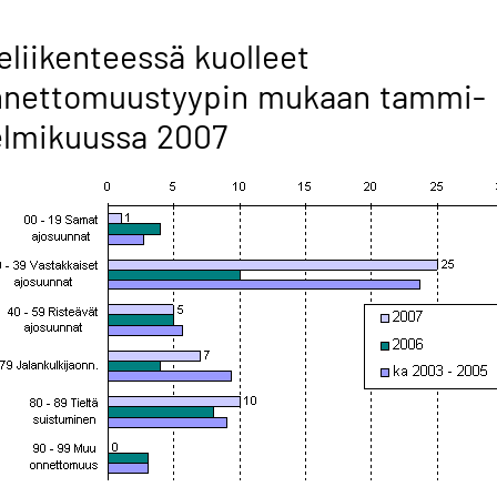
eliikenteessä kuolleet
nnettomuustyypin mukaan tammi-
elmikuussa 2007