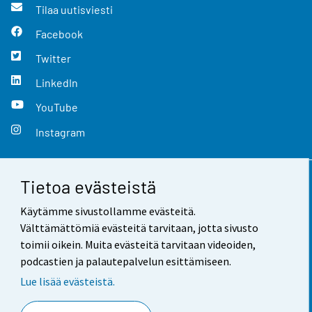
Tilaa uutisviesti
Facebook
Twitter
LinkedIn
YouTube
Instagram
Tietoa evästeistä
Yhteystiedot
Käytämme sivustollamme evästeitä.
Palaute
Välttämättömiä evästeitä tarvitaan, jotta sivusto
toimii oikein. Muita evästeitä tarvitaan videoiden,
Käyttöehdot
podcastien ja palautepalvelun esittämiseen.
Tietosuoja
Lue lisää evästeistä.
Saavutettavuus