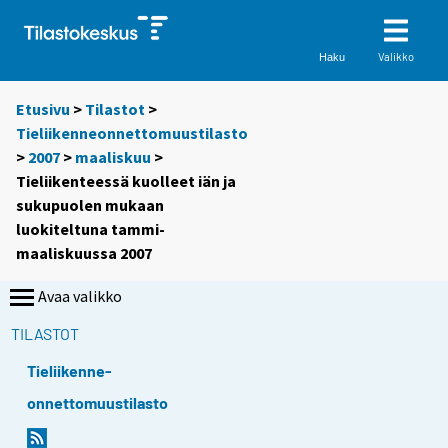
Valikko
Haku
Etusivu
>
Tilastot
>
Tieliikenneonnettomuustilasto
>
2007
>
maaliskuu
>
Tieliikenteessä kuolleet iän ja
sukupuolen mukaan
luokiteltuna tammi-
maaliskuussa 2007
Avaa valikko
TILASTOT
Tieliikenne-
onnettomuustilasto