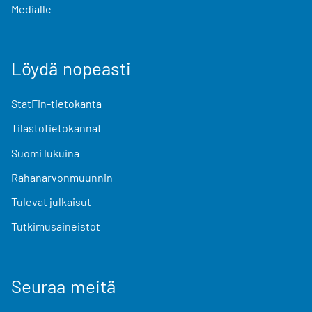
Medialle
Löydä nopeasti
StatFin-tietokanta
Tilastotietokannat
Suomi lukuina
Rahanarvonmuunnin
Tulevat julkaisut
Tutkimusaineistot
Seuraa meitä