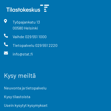
Työpajankatu
13
00580
Helsinki
Vaihde
029 551 1000
Tietopalvelu
029 551 2220
info@stat.fi
Kysy meiltä
Neuvonta ja tietopalvelu
Kysy tilastoista
Usein kysytyt kysymykset