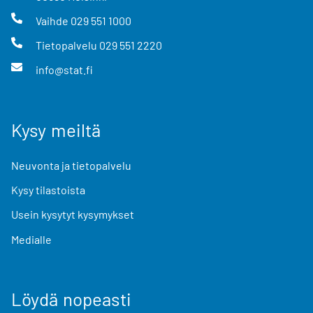
Vaihde
029 551 1000
Tietopalvelu
029 551 2220
info@stat.fi
Kysy meiltä
Neuvonta ja tietopalvelu
Kysy tilastoista
Usein kysytyt kysymykset
Medialle
Löydä nopeasti