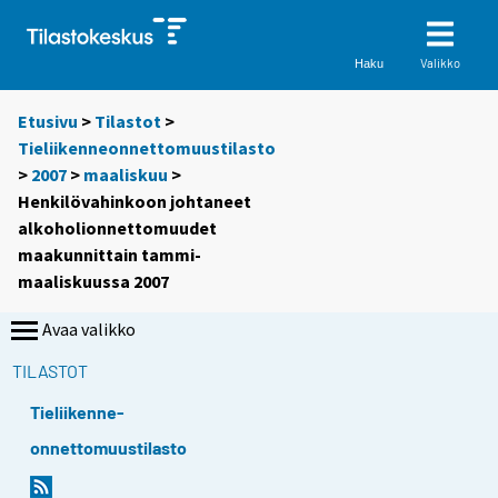
Valikko
Haku
Etusivu
>
Tilastot
>
Tieliikenneonnettomuustilasto
>
2007
>
maaliskuu
>
Henkilövahinkoon johtaneet
alkoholionnettomuudet
maakunnittain tammi-
maaliskuussa 2007
Avaa valikko
TILASTOT
Tieliikenne-
onnettomuustilasto