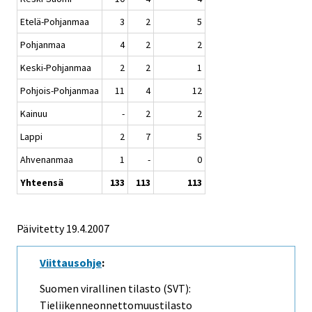
Etelä-Pohjanmaa
3
2
5
Pohjanmaa
4
2
2
Keski-Pohjanmaa
2
2
1
Pohjois-Pohjanmaa
11
4
12
Kainuu
-
2
2
Lappi
2
7
5
Ahvenanmaa
1
-
0
Yhteensä
133
113
113
Päivitetty
19.4.2007
Viittausohje
:
Suomen virallinen tilasto (SVT):
Tieliikenneonnettomuustilasto