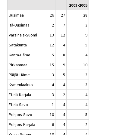
2003-2005
Uusimaa
26
27
28
Itä-Uusimaa
2
7
3
Varsinais-Suomi
13
12
9
Satakunta
12
4
5
Kanta-Häme
5
8
4
Pirkanmaa
15
9
10
Päijät-Häme
3
5
3
Kymenlaakso
4
4
3
Etelä-Karjala
3
2
4
Etelä-Savo
1
4
4
Pohjois-Savo
10
4
5
Pohjois-Karjala
6
4
2
Keski-Suomi
10
4
4