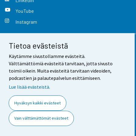
LinkedIn
YouTube
Instagram
Tietoa evästeistä
Yhteystiedot
Käytämme sivustollamme evästeitä.
Palaute
Välttämättömiä evästeitä tarvitaan, jotta sivusto
toimii oikein. Muita evästeitä tarvitaan videoiden,
Käyttöehdot
podcastien ja palautepalvelun esittämiseen.
Tietosuoja
Lue lisää evästeistä.
Saavutettavuus
Hyväksyn kaikki evästeet
Tietoa sivustosta
Vain välttämättömät evästeet
Evästeasetukset