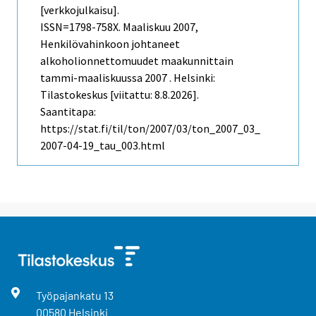
[verkkojulkaisu].
ISSN=1798-758X.
Maaliskuu
2007,
Henkilövahinkoon johtaneet
alkoholionnettomuudet maakunnittain
tammi-maaliskuussa 2007 . Helsinki:
Tilastokeskus [viitattu: 8.8.2026].
Saantitapa:
https://stat.fi/til/ton/2007/03/ton_2007_03_
2007-04-19_tau_003.html
Työpajankatu
13
00580
Helsinki