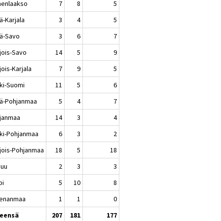
enlaakso
7
8
5
ä-Karjala
3
4
5
lä-Savo
3
6
7
jois-Savo
14
5
9
ois-Karjala
7
9
5
ki-Suomi
11
5
6
lä-Pohjanmaa
5
4
7
janmaa
14
3
4
ki-Pohjanmaa
6
3
2
jois-Pohjanmaa
18
5
18
nuu
2
3
3
pi
5
10
8
enanmaa
1
1
0
eensä
207
181
177