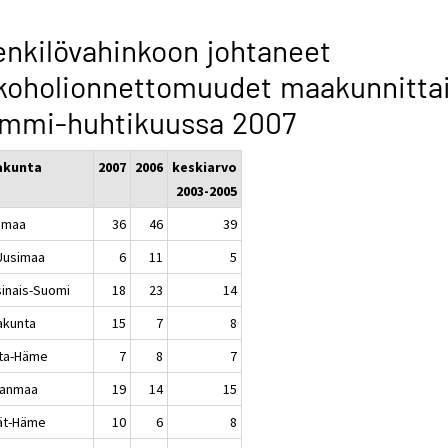
nkilövahinkoon johtaneet
koholionnettomuudet maakunnitta
ammi-huhtikuussa 2007
akunta
2007
2006
keskiarvo
2003-2005
imaa
36
46
39
-Uusimaa
6
11
5
sinais-Suomi
18
23
14
akunta
15
7
8
ta-Häme
7
8
7
kanmaa
19
14
15
jät-Häme
10
6
8