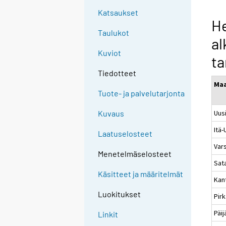
Katsaukset
He
Taulukot
al
Kuviot
t
Tiedotteet
Ma
Tuote- ja palvelutarjonta
Uus
Kuvaus
Itä
Laatuselosteet
Var
Menetelmäselosteet
Sat
Käsitteet ja määritelmät
Kan
Luokitukset
Pir
Päi
Linkit