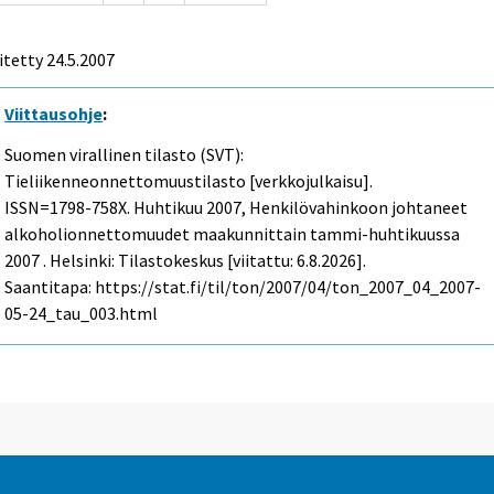
itetty
24.5.2007
Viittausohje
:
Suomen virallinen tilasto (SVT):
Tieliikenneonnettomuustilasto [verkkojulkaisu].
ISSN=1798-758X.
Huhtikuu
2007, Henkilövahinkoon johtaneet
alkoholionnettomuudet maakunnittain tammi-huhtikuussa
2007 . Helsinki: Tilastokeskus [viitattu: 6.8.2026].
Saantitapa: https://stat.fi/til/ton/2007/04/ton_2007_04_2007-
05-24_tau_003.html