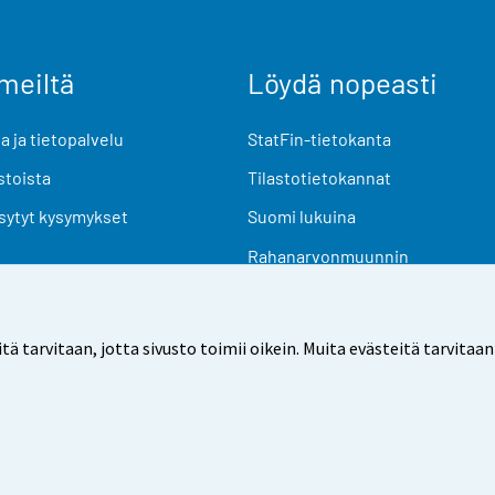
meiltä
Löydä nopeasti
 ja tietopalvelu
StatFin-tietokanta
stoista
Tilastotietokannat
sytyt kysymykset
Suomi lukuina
Rahanarvonmuunnin
Tulevat julkaisut
Tutkimusaineistot
arvitaan, jotta sivusto toimii oikein. Muita evästeitä tarvitaan
Käyttöehdot
Tietosuoja
Saavutettavuus
Tietoa sivu