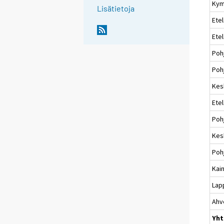
Kym
Lisätietoja
Etel
Ete
Poh
Pohj
Kes
Ete
Poh
Kes
Poh
Kai
Lap
Ahv
Yht