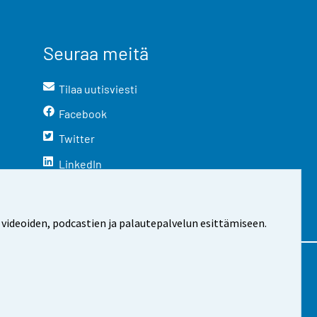
Seuraa meitä
Tilaa uutisviesti
Facebook
Twitter
LinkedIn
YouTube
Instagram
 videoiden, podcastien ja palautepalvelun esittämiseen.
stosta
Evästeasetukset