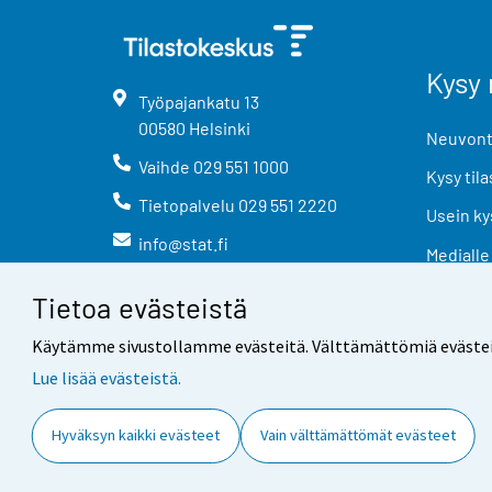
Kysy 
Työpajankatu
13
00580
Helsinki
Neuvonta
Vaihde
029 551 1000
Kysy tila
Tietopalvelu
029 551 2220
Usein ky
info@stat.fi
Medialle
Tietoa evästeistä
Käytämme sivustollamme evästeitä. Välttämättömiä evästeitä t
Lue lisää evästeistä.
Yhteystiedot
Palaute
Hyväksyn kaikki evästeet
Vain välttämättömät evästeet