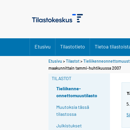
Etusivu
Tilastotieto
Tietoa tilastoist
Etusivu
>
Tilastot
>
Tieliikenneonnettomuusti
maakunnittain tammi-huhtikuussa 2007
TILASTOT
Tieliikenne-
T
onnettomuustilasto
5
Muutoksia tässä
tilastossa
S
Julkistukset