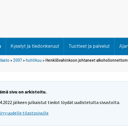
a
Kyselyt ja tiedonkeruut
Tuotteet ja palvelut
Aja
lasto
>
2007
>
huhtikuu
> Henkilövahinkoon johtaneet alkoholionnetto
ämä sivu on arkistoitu.
.4.2022 jälkeen julkaistut tiedot löydät uudistetulta sivustolta.
iirry uudelle tilastosivulle