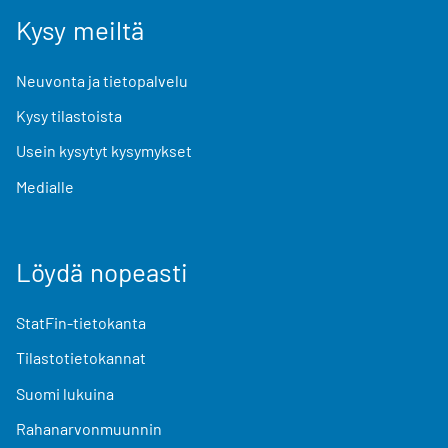
Kysy meiltä
Neuvonta ja tietopalvelu
Kysy tilastoista
Usein kysytyt kysymykset
Medialle
Löydä nopeasti
StatFin-tietokanta
Tilastotietokannat
Suomi lukuina
Rahanarvonmuunnin