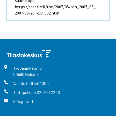
Saantitapa:
https://stat.fi/til/ton/2007/05/ton_2007_05_
2007-06-20_kuv_002.html
Työpajankatu
13
00580
Helsinki
Vaihde
029 551 1000
Tietopalvelu
029 551 2220
info@stat.fi