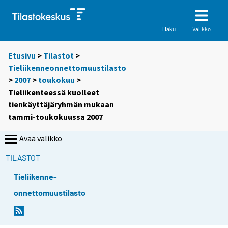
Valikko
Haku
Etusivu
>
Tilastot
>
Tieliikenneonnettomuustilasto
>
2007
>
toukokuu
>
Tieliikenteessä kuolleet
tienkäyttäjäryhmän mukaan
tammi-toukokuussa 2007
Avaa valikko
TILASTOT
Tieliikenne-
onnettomuustilasto