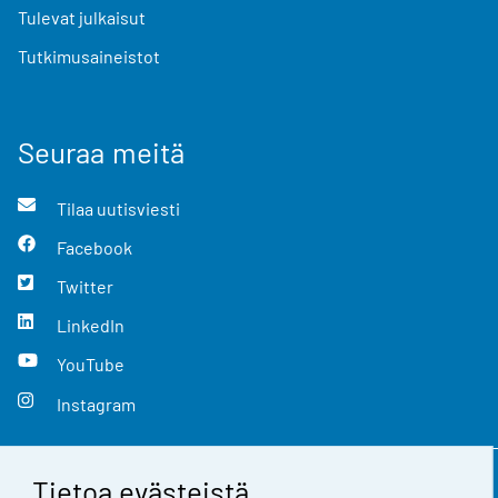
Tulevat julkaisut
Tutkimusaineistot
Seuraa meitä
Tilaa uutisviesti
Facebook
Twitter
LinkedIn
YouTube
Instagram
Tietoa evästeistä
Yhteystiedot