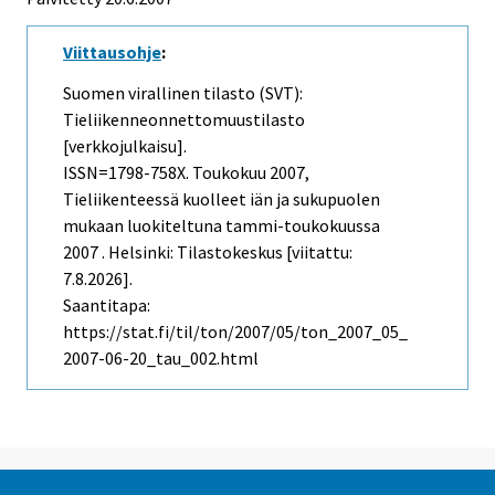
Viittausohje
:
Suomen virallinen tilasto (SVT):
Tieliikenneonnettomuustilasto
[verkkojulkaisu].
ISSN=1798-758X.
Toukokuu
2007,
Tieliikenteessä kuolleet iän ja sukupuolen
mukaan luokiteltuna tammi-toukokuussa
2007 . Helsinki: Tilastokeskus [viitattu:
7.8.2026].
Saantitapa:
https://stat.fi/til/ton/2007/05/ton_2007_05_
2007-06-20_tau_002.html