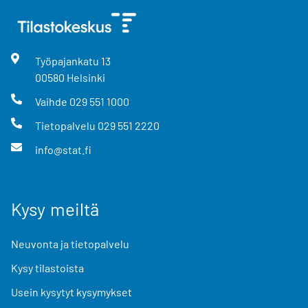
Työpajankatu
13
00580
Helsinki
Vaihde
029 551 1000
Tietopalvelu
029 551 2220
info@stat.fi
Kysy meiltä
Neuvonta ja tietopalvelu
Kysy tilastoista
Usein kysytyt kysymykset