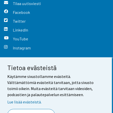
Tilaa uutisviesti
Facebook
Twitter
LinkedIn
YouTube
Instagram
Tietoa evästeistä
Yhteystiedot
Käytämme sivustollamme evästeitä.
Palaute
Välttämättömiä evästeitä tarvitaan, jotta sivusto
toimii oikein. Muita evästeitä tarvitaan videoiden,
Käyttöehdot
podcastien ja palautepalvelun esittämiseen.
Tietosuoja
Lue lisää evästeistä.
Saavutettavuus