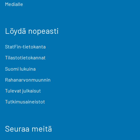
Medialle
Löydä nopeasti
StatFin-tietokanta
Tilastotietokannat
Suomi lukuina
Rahanarvonmuunnin
Tulevat julkaisut
Tutkimusaineistot
Seuraa meitä