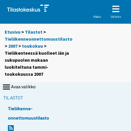
Valikko
Haku
Etusivu
>
Tilastot
>
Tieliikenneonnettomuustilasto
>
2007
>
toukokuu
>
Tieliikenteessä kuolleet iän ja
sukupuolen mukaan
luokiteltuna tammi-
toukokuussa 2007
Avaa valikko
TILASTOT
Tieliikenne-
onnettomuustilasto