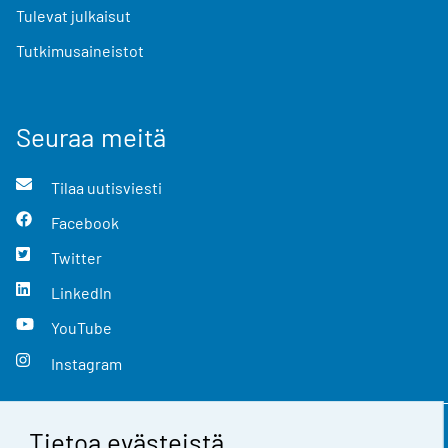
Tulevat julkaisut
Tutkimusaineistot
Seuraa meitä
Tilaa uutisviesti
Facebook
Twitter
LinkedIn
YouTube
Instagram
Tietoa evästeistä
Yhteystiedot