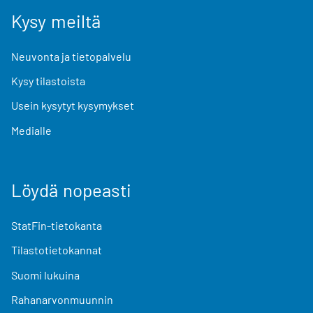
Kysy meiltä
Neuvonta ja tietopalvelu
Kysy tilastoista
Usein kysytyt kysymykset
Medialle
Löydä nopeasti
StatFin-tietokanta
Tilastotietokannat
Suomi lukuina
Rahanarvonmuunnin