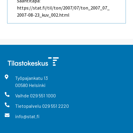
Saantitapa:
https://stat.fi/til/ton/2007/07/ton_2007_07_
2007-08-23_kuv_002.html
Työpajankatu
13
00580
Helsinki
Vaihde
029 551 1000
Tietopalvelu
029 551 2220
info@stat.fi