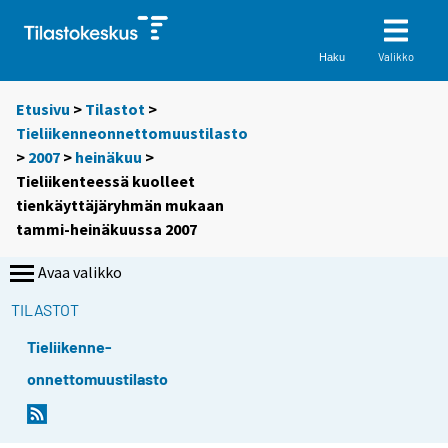
Valikko
Haku
Etusivu
>
Tilastot
>
Tieliikenneonnettomuustilasto
>
2007
>
heinäkuu
>
Tieliikenteessä kuolleet
tienkäyttäjäryhmän mukaan
tammi-heinäkuussa 2007
Avaa valikko
TILASTOT
Tieliikenne-
onnettomuustilasto