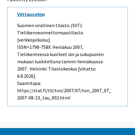
Viittausohje
:
Suomen virallinen tilasto (SVT):
Tieliikenneonnettomuustilasto
[verkkojulkaisu].
ISSN=1798-758X.
Heinäkuu
2007,
Tieliikenteessä kuolleet iän ja sukupuolen
mukaan luokiteltuna tammi-heinäkuussa
2007 . Helsinki: Tilastokeskus [viitattu:
6.8.2026].
Saantitapa:
https://stat.fi/til/ton/2007/07/ton_2007_07_
2007-08-23_tau_002.html