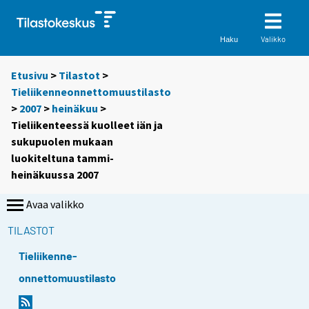
Valikko
Haku
Etusivu
>
Tilastot
>
Tieliikenneonnettomuustilasto
>
2007
>
heinäkuu
>
Tieliikenteessä kuolleet iän ja
sukupuolen mukaan
luokiteltuna tammi-
heinäkuussa 2007
Avaa valikko
TILASTOT
Tieliikenne-
onnettomuustilasto