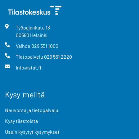
Työpajankatu
13
00580
Helsinki
Vaihde
029 551 1000
Tietopalvelu
029 551 2220
info@stat.fi
Kysy meiltä
Neuvonta ja tietopalvelu
Kysy tilastoista
Usein kysytyt kysymykset