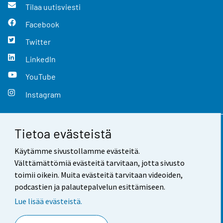
Tilaa uutisviesti
Facebook
Twitter
LinkedIn
YouTube
Instagram
Tietoa evästeistä
Yhteystiedot
Käytämme sivustollamme evästeitä.
Palaute
Välttämättömiä evästeitä tarvitaan, jotta sivusto
toimii oikein. Muita evästeitä tarvitaan videoiden,
Käyttöehdot
podcastien ja palautepalvelun esittämiseen.
Tietosuoja
Lue lisää evästeistä.
Saavutettavuus