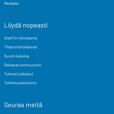
Medialle
Löydä nopeasti
StatFin-tietokanta
Tilastotietokannat
Suomi lukuina
Rahanarvonmuunnin
Tulevat julkaisut
Tutkimusaineistot
Seuraa meitä