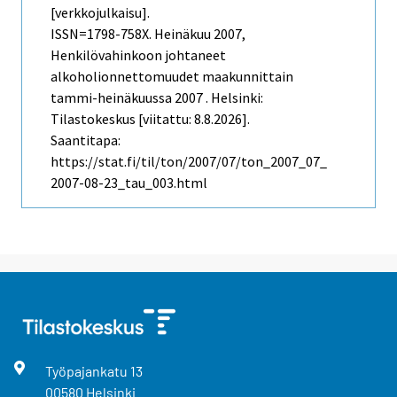
[verkkojulkaisu].
ISSN=1798-758X.
Heinäkuu
2007,
Henkilövahinkoon johtaneet
alkoholionnettomuudet maakunnittain
tammi-heinäkuussa 2007 . Helsinki:
Tilastokeskus [viitattu: 8.8.2026].
Saantitapa:
https://stat.fi/til/ton/2007/07/ton_2007_07_
2007-08-23_tau_003.html
Työpajankatu
13
00580
Helsinki