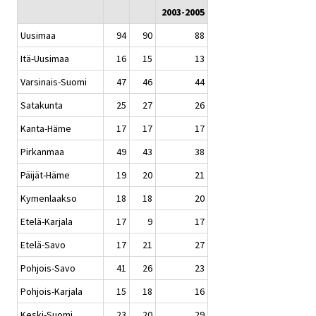
2003-2005
Uusimaa
94
90
88
Itä-Uusimaa
16
15
13
Varsinais-Suomi
47
46
44
Satakunta
25
27
26
Kanta-Häme
17
17
17
Pirkanmaa
49
43
38
Päijät-Häme
19
20
21
Kymenlaakso
18
18
20
Etelä-Karjala
17
9
17
Etelä-Savo
17
21
27
Pohjois-Savo
41
26
23
Pohjois-Karjala
15
18
16
Keski-Suomi
23
20
29