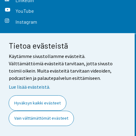
LinkedIn
YouTube
Instagram
Tietoa evästeistä
Yhteystiedot
Käytämme sivustollamme evästeitä.
Palaute
Välttämättömiä evästeitä tarvitaan, jotta sivusto
toimii oikein. Muita evästeitä tarvitaan videoiden,
Käyttöehdot
podcastien ja palautepalvelun esittämiseen.
Tietosuoja
Lue lisää evästeistä.
Saavutettavuus
Hyväksyn kaikki evästeet
Tietoa sivustosta
Vain välttämättömät evästeet
Evästeasetukset