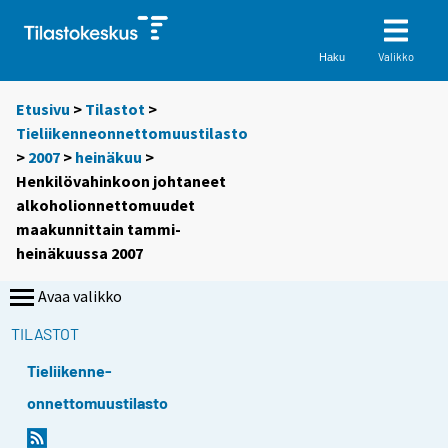
Valikko
Haku
Etusivu
>
Tilastot
>
Tieliikenneonnettomuustilasto
>
2007
>
heinäkuu
>
Henkilövahinkoon johtaneet
alkoholionnettomuudet
maakunnittain tammi-
heinäkuussa 2007
Avaa valikko
TILASTOT
Tieliikenne-
onnettomuustilasto