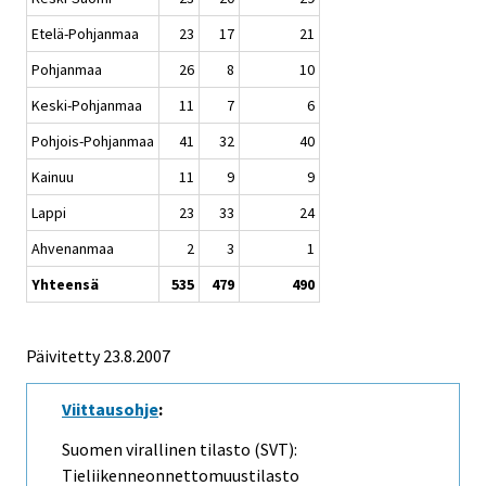
Etelä-Pohjanmaa
23
17
21
Pohjanmaa
26
8
10
Keski-Pohjanmaa
11
7
6
Pohjois-Pohjanmaa
41
32
40
Kainuu
11
9
9
Lappi
23
33
24
Ahvenanmaa
2
3
1
Yhteensä
535
479
490
Päivitetty
23.8.2007
Viittausohje
:
Suomen virallinen tilasto (SVT):
Tieliikenneonnettomuustilasto