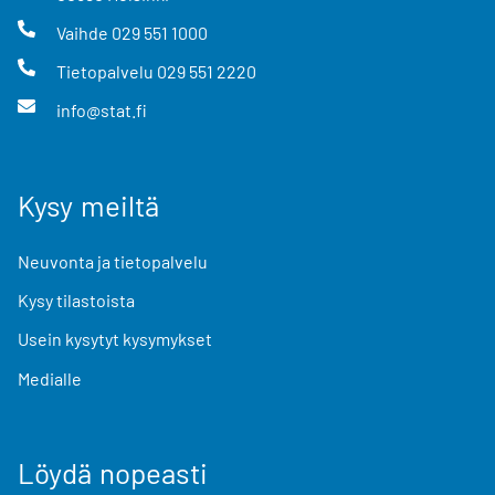
Vaihde
029 551 1000
Tietopalvelu
029 551 2220
info@stat.fi
Kysy meiltä
Neuvonta ja tietopalvelu
Kysy tilastoista
Usein kysytyt kysymykset
Medialle
Löydä nopeasti