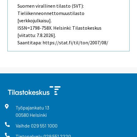
Suomen virallinen tilasto (SVT):
Tieliikenneonnettomuustilasto
[verkkojulkaisu].
ISSN=1798-758X. Helsinki: Tilastokeskus
[viitattu: 7.8.2026].
Saantitapa: https://stat.fi/til/ton/2007/08/
Työpajankatu
13
00580
Helsinki
Vaihde
029 551 1000
Tietopalvelu
029 551 2220