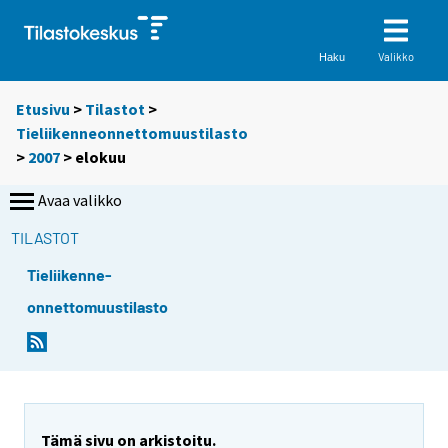
Valikko
Haku
Etusivu
>
Tilastot
>
Tieliikenneonnettomuustilasto
>
2007
>
elokuu
Avaa valikko
TILASTOT
Tieliikenne-
onnettomuustilasto
Tämä sivu on arkistoitu.