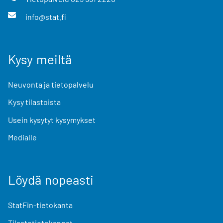
info@stat.fi
Kysy meiltä
Neuvonta ja tietopalvelu
Kysy tilastoista
Usein kysytyt kysymykset
Medialle
Löydä nopeasti
StatFin-tietokanta
Tilastotietokannat