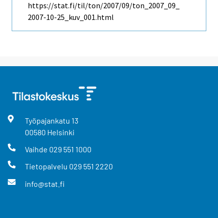
https://stat.fi/til/ton/2007/09/ton_2007_09_
2007-10-25_kuv_001.html
Työpajankatu
13
00580
Helsinki
Vaihde
029 551 1000
Tietopalvelu
029 551 2220
info@stat.fi