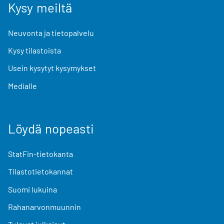
Kysy meiltä
Neuvonta ja tietopalvelu
Kysy tilastoista
Usein kysytyt kysymykset
Medialle
Löydä nopeasti
StatFin-tietokanta
Tilastotietokannat
Suomi lukuina
Rahanarvonmuunnin