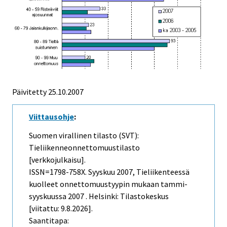
Päivitetty
25.10.2007
Viittausohje
:
Suomen virallinen tilasto (SVT):
Tieliikenneonnettomuustilasto
[verkkojulkaisu].
ISSN=1798-758X.
Syyskuu
2007, Tieliikenteessä
kuolleet onnettomuustyypin mukaan tammi-
syyskuussa 2007 . Helsinki: Tilastokeskus
[viitattu: 9.8.2026].
Saantitapa: