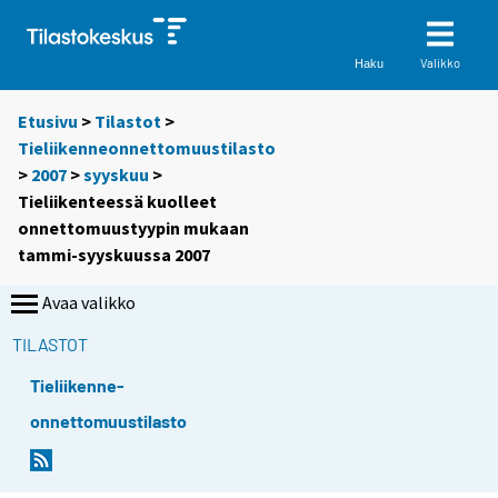
Valikko
Haku
Etusivu
>
Tilastot
>
Tieliikenneonnettomuustilasto
>
2007
>
syyskuu
>
Tieliikenteessä kuolleet
onnettomuustyypin mukaan
tammi-syyskuussa 2007
Avaa valikko
TILASTOT
Tieliikenne-
onnettomuustilasto