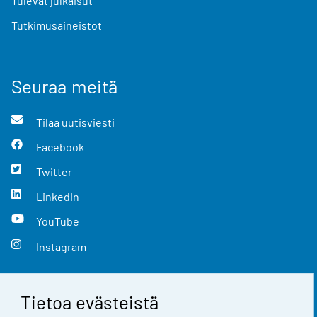
Tulevat julkaisut
Tutkimusaineistot
Seuraa meitä
Tilaa uutisviesti
Facebook
Twitter
LinkedIn
YouTube
Instagram
Tietoa evästeistä
Yhteystiedot