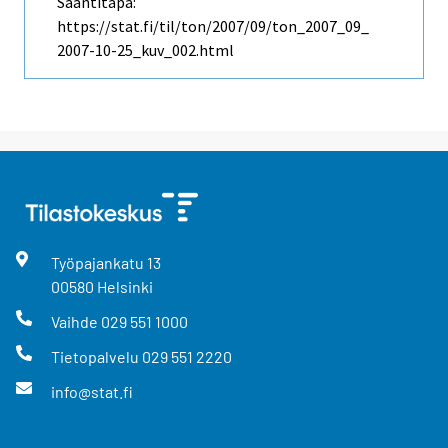
Saantitapa:
https://stat.fi/til/ton/2007/09/ton_2007_09_
2007-10-25_kuv_002.html
Työpajankatu
13
00580
Helsinki
Vaihde
029 551 1000
Tietopalvelu
029 551 2220
info@stat.fi