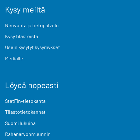
Kysy meiltä
Neuvonta ja tietopalvelu
Kysy tilastoista
Usein kysytyt kysymykset
Medialle
Löydä nopeasti
StatFin-tietokanta
Tilastotietokannat
Suomi lukuina
Rahanarvonmuunnin