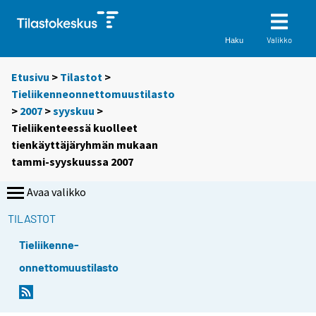
Valikko
Haku
Etusivu
>
Tilastot
>
Tieliikenneonnettomuustilasto
>
2007
>
syyskuu
>
Tieliikenteessä kuolleet
tienkäyttäjäryhmän mukaan
tammi-syyskuussa 2007
Avaa valikko
TILASTOT
Tieliikenne-
onnettomuustilasto