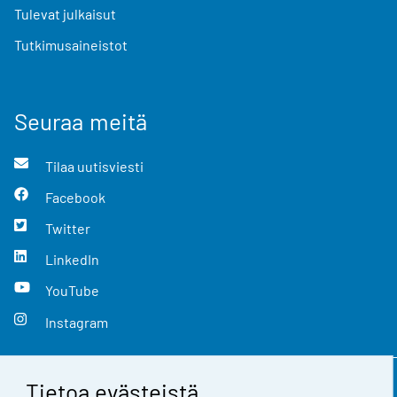
Tulevat julkaisut
Tutkimusaineistot
Seuraa meitä
Tilaa uutisviesti
Facebook
Twitter
LinkedIn
YouTube
Instagram
Tietoa evästeistä
Yhteystiedot