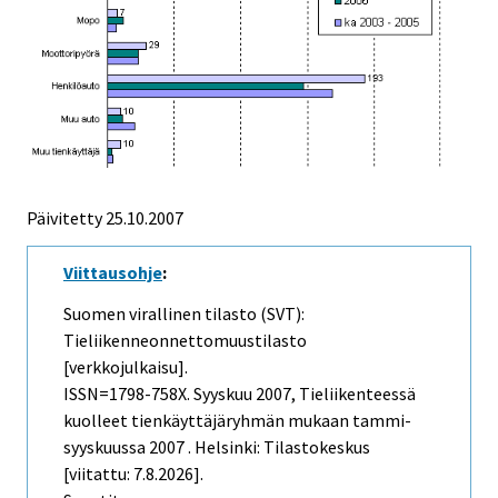
Päivitetty
25.10.2007
Viittausohje
:
Suomen virallinen tilasto (SVT):
Tieliikenneonnettomuustilasto
[verkkojulkaisu].
ISSN=1798-758X.
Syyskuu
2007, Tieliikenteessä
kuolleet tienkäyttäjäryhmän mukaan tammi-
syyskuussa 2007 . Helsinki: Tilastokeskus
[viitattu: 7.8.2026].