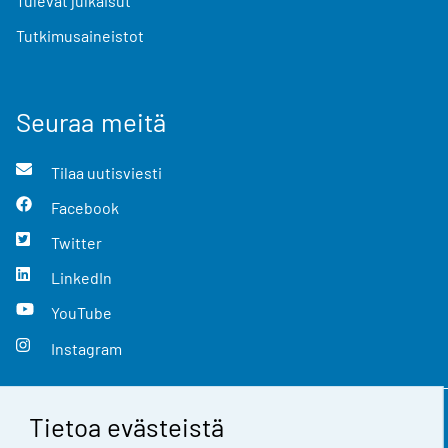
Tulevat julkaisut
Tutkimusaineistot
Seuraa meitä
Tilaa uutisviesti
Facebook
Twitter
LinkedIn
YouTube
Instagram
Tietoa evästeistä
Yhteystiedot