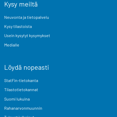
Kysy meiltä
Neuvonta ja tietopalvelu
Kysy tilastoista
Usein kysytyt kysymykset
Medialle
Löydä nopeasti
StatFin-tietokanta
Tilastotietokannat
Suomi lukuina
Rahanarvonmuunnin