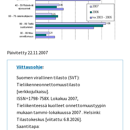
Päivitetty
22.11.2007
Viittausohje
:
Suomen virallinen tilasto (SVT):
Tieliikenneonnettomuustilasto
[verkkojulkaisu].
ISSN=1798-758X.
Lokakuu
2007,
Tieliikenteessä kuolleet onnettomuustyypin
mukaan tammi-lokakuussa 2007 . Helsinki:
Tilastokeskus [viitattu: 6.8.2026].
Saantitapa: