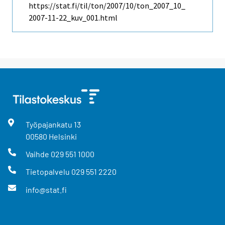
https://stat.fi/til/ton/2007/10/ton_2007_10_
2007-11-22_kuv_001.html
Työpajankatu
13
00580
Helsinki
Vaihde
029 551 1000
Tietopalvelu
029 551 2220
info@stat.fi