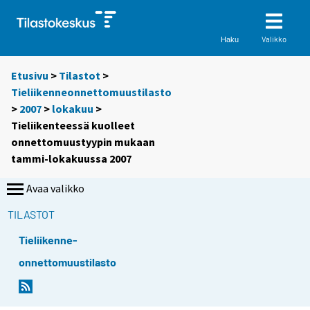
Valikko
Haku
Etusivu
>
Tilastot
>
Tieliikenneonnettomuustilasto
>
2007
>
lokakuu
>
Tieliikenteessä kuolleet
onnettomuustyypin mukaan
tammi-lokakuussa 2007
Avaa valikko
TILASTOT
Tieliikenne-
onnettomuustilasto