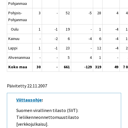
Pohjanmaa
Pohjois-
3
-
52
-5
28
4
4
Pohjanmaa
Oulu
1
-1
19
-
1
-4
1
Kainuu
-
-2
6
-4
6
-4
1
Lappi
1
-1
23
-
12
-4
2
Ahvenanmaa
-
-
5
4
1
-
Koko maa
30
-
661
-129
319
49
7 
Päivitetty
22.11.2007
Viittausohje
:
Suomen virallinen tilasto (SVT):
Tieliikenneonnettomuustilasto
[verkkojulkaisu].