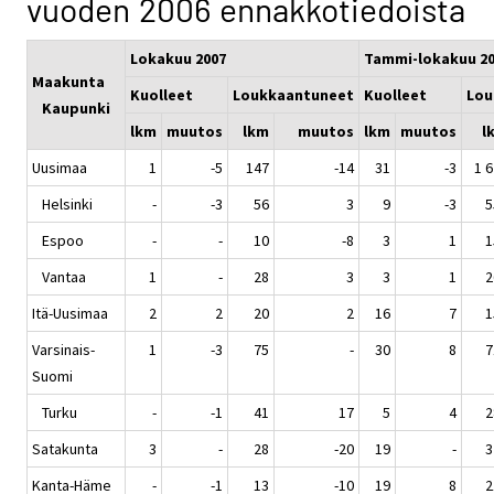
vuoden 2006 ennakkotiedoista
Lokakuu 2007
Tammi-lokakuu 2
Maakunta
Kuolleet
Loukkaantuneet
Kuolleet
Lou
Kaupunki
lkm
muutos
lkm
muutos
lkm
muutos
l
Uusimaa
1
-5
147
-14
31
-3
1 
Helsinki
-
-3
56
3
9
-3
5
Espoo
-
-
10
-8
3
1
1
Vantaa
1
-
28
3
3
1
2
Itä-Uusimaa
2
2
20
2
16
7
1
Varsinais-
1
-3
75
-
30
8
7
Suomi
Turku
-
-1
41
17
5
4
2
Satakunta
3
-
28
-20
19
-
3
Kanta-Häme
-
-1
13
-10
19
8
2