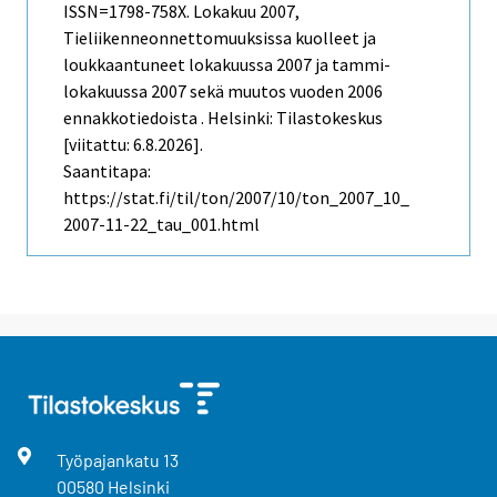
ISSN=1798-758X.
Lokakuu
2007,
Tieliikenneonnettomuuksissa kuolleet ja
loukkaantuneet lokakuussa 2007 ja tammi-
lokakuussa 2007 sekä muutos vuoden 2006
ennakkotiedoista . Helsinki: Tilastokeskus
[viitattu: 6.8.2026].
Saantitapa:
https://stat.fi/til/ton/2007/10/ton_2007_10_
2007-11-22_tau_001.html
Työpajankatu
13
00580
Helsinki