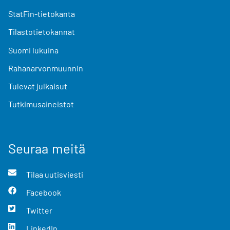
StatFin-tietokanta
Tilastotietokannat
Suomi lukuina
Rahanarvonmuunnin
Tulevat julkaisut
Tutkimusaineistot
Seuraa meitä
Tilaa uutisviesti
Facebook
Twitter
LinkedIn