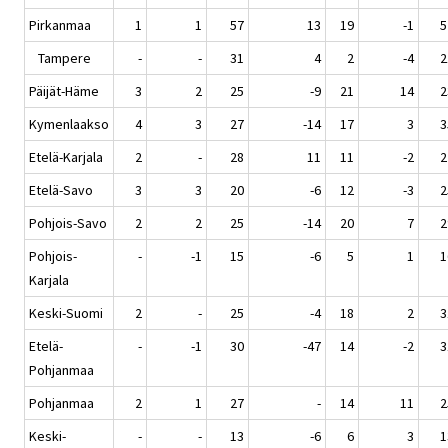
Pirkanmaa
1
1
57
13
19
-1
5
Tampere
-
-
31
4
2
-4
2
Päijät-Häme
3
2
25
-9
21
14
2
Kymenlaakso
4
3
27
-14
17
3
3
Etelä-Karjala
2
-
28
11
11
-2
2
Etelä-Savo
3
3
20
-6
12
-3
2
Pohjois-Savo
2
2
25
-14
20
7
2
Pohjois-
-
-1
15
-6
5
1
1
Karjala
Keski-Suomi
2
-
25
-4
18
2
3
Etelä-
-
-1
30
-47
14
-2
3
Pohjanmaa
Pohjanmaa
2
1
27
-
14
11
2
Keski-
-
-
13
-6
6
3
1