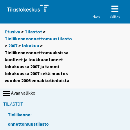
Valikko
Haku
Etusivu
>
Tilastot
>
Tieliikenneonnettomuustilasto
>
2007
>
lokakuu
>
Tieliikenneonnettomuuksissa
kuolleet ja loukkaantuneet
lokakuussa 2007 ja tammi-
lokakuussa 2007 sekä muutos
vuoden 2006 ennakkotiedoista
Avaa valikko
TILASTOT
Tieliikenne-
onnettomuustilasto