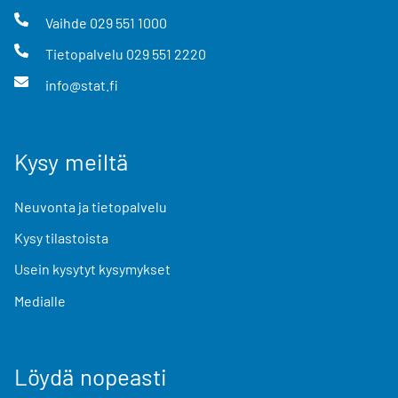
Vaihde
029 551 1000
Tietopalvelu
029 551 2220
info@stat.fi
Kysy meiltä
Neuvonta ja tietopalvelu
Kysy tilastoista
Usein kysytyt kysymykset
Medialle
Löydä nopeasti