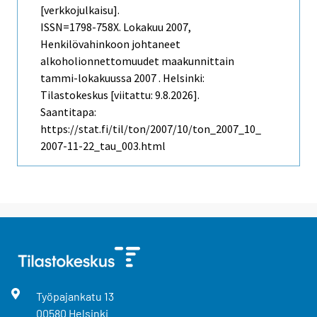
[verkkojulkaisu].
ISSN=1798-758X.
Lokakuu
2007,
Henkilövahinkoon johtaneet
alkoholionnettomuudet maakunnittain
tammi-lokakuussa 2007 . Helsinki:
Tilastokeskus [viitattu: 9.8.2026].
Saantitapa:
https://stat.fi/til/ton/2007/10/ton_2007_10_
2007-11-22_tau_003.html
Työpajankatu
13
00580
Helsinki