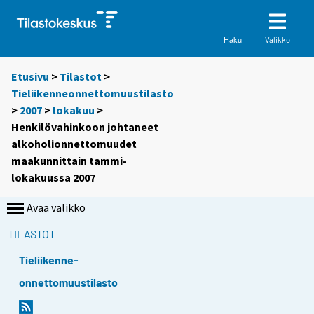
Valikko
Haku
Etusivu
>
Tilastot
>
Tieliikenneonnettomuustilasto
>
2007
>
lokakuu
>
Henkilövahinkoon johtaneet
alkoholionnettomuudet
maakunnittain tammi-
lokakuussa 2007
Avaa valikko
TILASTOT
Tieliikenne-
onnettomuustilasto