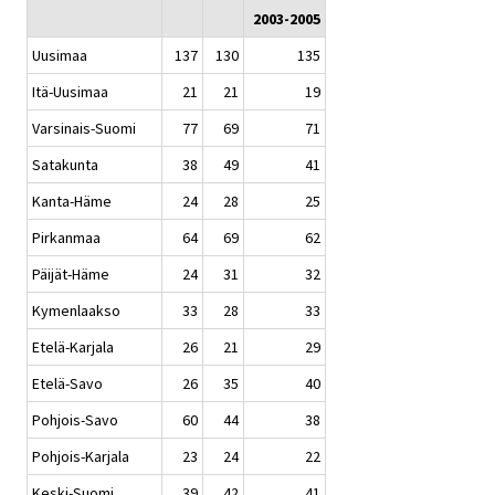
2003-2005
Uusimaa
137
130
135
Itä-Uusimaa
21
21
19
Varsinais-Suomi
77
69
71
Satakunta
38
49
41
Kanta-Häme
24
28
25
Pirkanmaa
64
69
62
Päijät-Häme
24
31
32
Kymenlaakso
33
28
33
Etelä-Karjala
26
21
29
Etelä-Savo
26
35
40
Pohjois-Savo
60
44
38
Pohjois-Karjala
23
24
22
Keski-Suomi
39
42
41