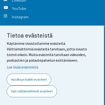
LinkedIn
YouTube
Instagram
Tietoa evästeistä
Yhteystiedot
Käytämme sivustollamme evästeitä.
Palaute
Välttämättömiä evästeitä tarvitaan, jotta sivusto
toimii oikein. Muita evästeitä tarvitaan videoiden,
Käyttöehdot
podcastien ja palautepalvelun esittämiseen.
Tietosuoja
Lue lisää evästeistä.
Saavutettavuus
Hyväksyn kaikki evästeet
Tietoa sivustosta
Vain välttämättömät evästeet
Evästeasetukset