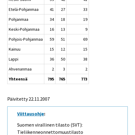
Etelä-Pohjanmaa
41
27
33
Pohjanmaa
34
18
19
Keski-Pohjanmaa
16
13
9
Pohjois-Pohjanmaa
59
51
69
Kainuu
15
12
15
Lappi
36
50
38
Ahvenanmaa
2
3
2
Yhteensä
795
765
773
Päivitetty
22.11.2007
Viittausohje
:
Suomen virallinen tilasto (SVT):
Tieliikenneonnettomuustilasto