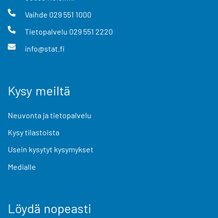
Vaihde
029 551 1000
Tietopalvelu
029 551 2220
info@stat.fi
Kysy meiltä
Neuvonta ja tietopalvelu
Kysy tilastoista
Usein kysytyt kysymykset
Medialle
Löydä nopeasti