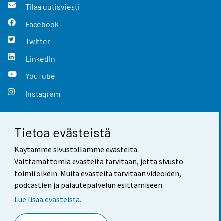
Tilaa uutisviesti
Facebook
Twitter
LinkedIn
YouTube
Instagram
Tietoa evästeistä
Yhteystiedot
Käytämme sivustollamme evästeitä.
Palaute
Välttämättömiä evästeitä tarvitaan, jotta sivusto
toimii oikein. Muita evästeitä tarvitaan videoiden,
Käyttöehdot
podcastien ja palautepalvelun esittämiseen.
Tietosuoja
Lue lisää evästeistä.
Saavutettavuus