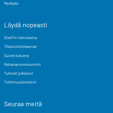
Medialle
Löydä nopeasti
StatFin-tietokanta
Tilastotietokannat
Suomi lukuina
Rahanarvonmuunnin
Tulevat julkaisut
Tutkimusaineistot
Seuraa meitä