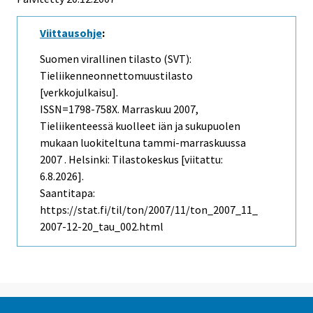
Viittausohje
:
Suomen virallinen tilasto (SVT):
Tieliikenneonnettomuustilasto
[verkkojulkaisu].
ISSN=1798-758X.
Marraskuu
2007,
Tieliikenteessä kuolleet iän ja sukupuolen
mukaan luokiteltuna tammi-marraskuussa
2007 . Helsinki: Tilastokeskus [viitattu:
6.8.2026].
Saantitapa:
https://stat.fi/til/ton/2007/11/ton_2007_11_
2007-12-20_tau_002.html