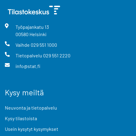
Työpajankatu
13
00580
Helsinki
Vaihde
029 551 1000
Tietopalvelu
029 551 2220
info@stat.fi
Kysy meiltä
Neuvonta ja tietopalvelu
Kysy tilastoista
Usein kysytyt kysymykset