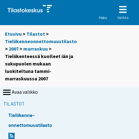
Valikko
Haku
Etusivu
>
Tilastot
>
Tieliikenneonnettomuustilasto
>
2007
>
marraskuu
>
Tieliikenteessä kuolleet iän ja
sukupuolen mukaan
luokiteltuna tammi-
marraskuussa 2007
Avaa valikko
TILASTOT
Tieliikenne-
onnettomuustilasto