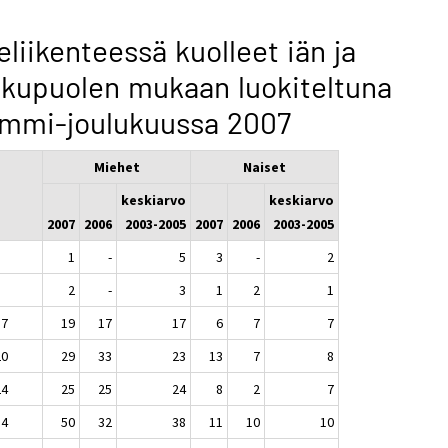
eliikenteessä kuolleet iän ja
kupuolen mukaan luokiteltuna
ammi-joulukuussa 2007
Miehet
Naiset
keskiarvo
keskiarvo
2007
2006
2003-2005
2007
2006
2003-2005
1
-
5
3
-
2
2
-
3
1
2
1
17
19
17
17
6
7
7
20
29
33
23
13
7
8
24
25
25
24
8
2
7
34
50
32
38
11
10
10