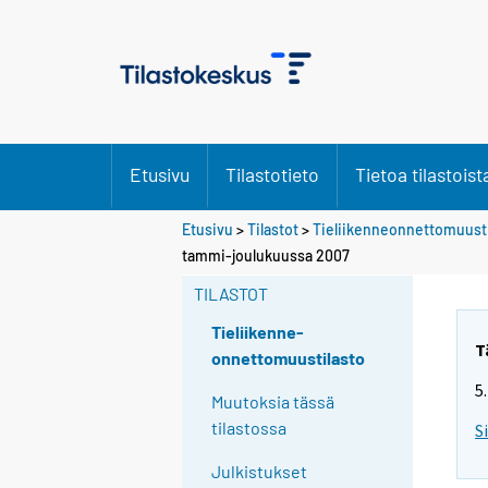
Etusivu
Tilastotieto
Tietoa tilastoist
Etusivu
>
Tilastot
>
Tieliikenneonnettomuusti
tammi-joulukuussa 2007
TILASTOT
Tieliikenne-
T
onnettomuustilasto
5
Muutoksia tässä
tilastossa
S
Julkistukset