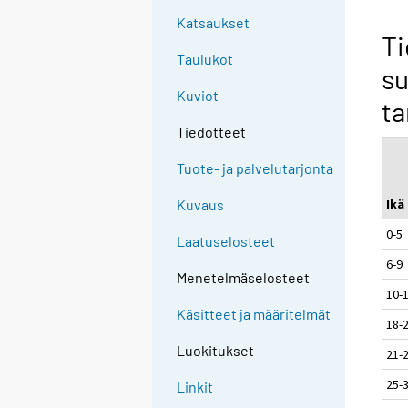
Katsaukset
Ti
Taulukot
su
Kuviot
t
Tiedotteet
Tuote- ja palvelutarjonta
Ikä
Kuvaus
0-5
Laatuselosteet
6-9
Menetelmäselosteet
10-
Käsitteet ja määritelmät
18-
Luokitukset
21-
25-
Linkit