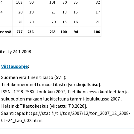
64
103
90
101
30
35
32
74
20
19
23
13
15
17
28
20
29
15
16
21
eensä
277
236
263
100
94
106
itetty
24.1.2008
Viittausohje
:
Suomen virallinen tilasto (SVT):
Tieliikenneonnettomuustilasto [verkkojulkaisu].
ISSN=1798-758X.
Joulukuu
2007, Tieliikenteessä kuolleet iän ja
sukupuolen mukaan luokiteltuna tammi-joulukuussa 2007 .
Helsinki: Tilastokeskus [viitattu: 7.8.2026].
Saantitapa: https://stat.fi/til/ton/2007/12/ton_2007_12_2008-
01-24_tau_002.html