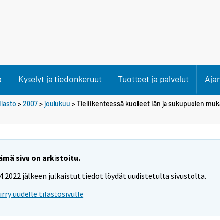
a
Kyselyt ja tiedonkeruut
Tuotteet ja palvelut
Aja
lasto
>
2007
>
joulukuu
> Tieliikenteessä kuolleet iän ja sukupuolen muk
ämä sivu on arkistoitu.
.4.2022 jälkeen julkaistut tiedot löydät uudistetulta sivustolta.
iirry uudelle tilastosivulle