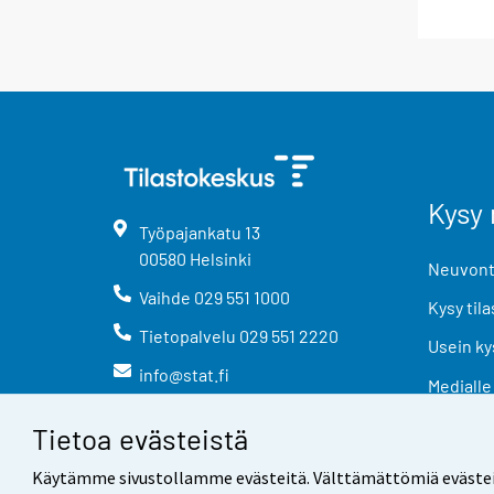
Kysy 
Työpajankatu
13
00580
Helsinki
Neuvonta
Vaihde
029 551 1000
Kysy tila
Tietopalvelu
029 551 2220
Usein ky
info@stat.fi
Medialle
Tietoa evästeistä
Käytämme sivustollamme evästeitä. Välttämättömiä evästeitä t