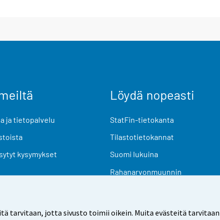
meiltä
Löydä nopeasti
 ja tietopalvelu
StatFin-tietokanta
stoista
Tilastotietokannat
sytyt kysymykset
Suomi lukuina
Rahanarvonmuunnin
Tulevat julkaisut
Tutkimusaineistot
arvitaan, jotta sivusto toimii oikein. Muita evästeitä tarvitaan