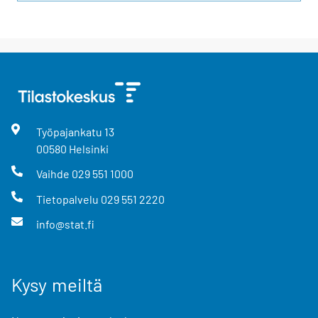
Työpajankatu
13
00580
Helsinki
Vaihde
029 551 1000
Tietopalvelu
029 551 2220
info@stat.fi
Kysy meiltä