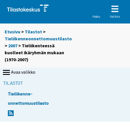
Valikko
Haku
Etusivu
>
Tilastot
>
Tieliikenneonnettomuustilasto
>
2007
> Tieliikenteessä
kuolleet ikäryhmän mukaan
(1970-2007)
Avaa valikko
TILASTOT
Tieliikenne-
onnettomuustilasto