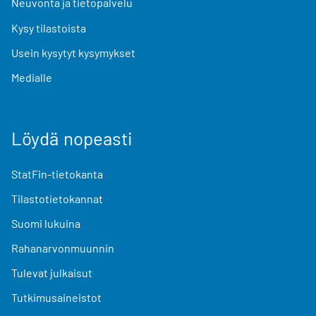
Neuvonta ja tietopalvelu
Kysy tilastoista
Usein kysytyt kysymykset
Medialle
Löydä nopeasti
StatFin-tietokanta
Tilastotietokannat
Suomi lukuina
Rahanarvonmuunnin
Tulevat julkaisut
Tutkimusaineistot