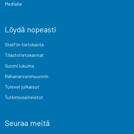
Medialle
Löydä nopeasti
StatFin-tietokanta
Tilastotietokannat
Suomi lukuina
Rahanarvonmuunnin
Tulevat julkaisut
Tutkimusaineistot
Seuraa meitä