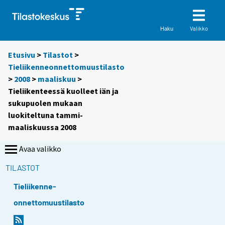
Valikko
Haku
Etusivu
>
Tilastot
>
Tieliikenneonnettomuustilasto
>
2008
>
maaliskuu
>
Tieliikenteessä kuolleet iän ja
sukupuolen mukaan
luokiteltuna tammi-
maaliskuussa 2008
Avaa valikko
TILASTOT
Tieliikenne-
onnettomuustilasto