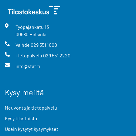
Työpajankatu
13
00580
Helsinki
Vaihde
029 551 1000
Tietopalvelu
029 551 2220
info@stat.fi
Kysy meiltä
Neuvonta ja tietopalvelu
Kysy tilastoista
Usein kysytyt kysymykset