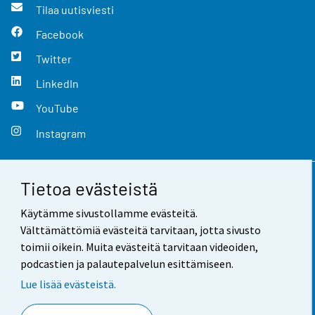
Tilaa uutisviesti
Facebook
Twitter
LinkedIn
YouTube
Instagram
Tietoa evästeistä
Yhteystiedot
Käytämme sivustollamme evästeitä.
Palaute
Välttämättömiä evästeitä tarvitaan, jotta sivusto
toimii oikein. Muita evästeitä tarvitaan videoiden,
Käyttöehdot
podcastien ja palautepalvelun esittämiseen.
Tietosuoja
Lue lisää evästeistä.
Saavutettavuus