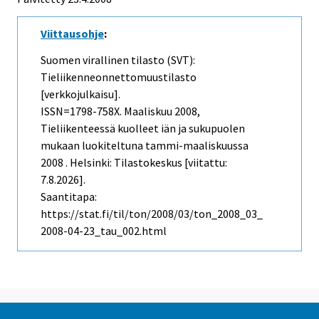
Viittausohje
:
Suomen virallinen tilasto (SVT):
Tieliikenneonnettomuustilasto
[verkkojulkaisu].
ISSN=1798-758X.
Maaliskuu
2008,
Tieliikenteessä kuolleet iän ja sukupuolen
mukaan luokiteltuna tammi-maaliskuussa
2008 . Helsinki: Tilastokeskus [viitattu:
7.8.2026].
Saantitapa:
https://stat.fi/til/ton/2008/03/ton_2008_03_
2008-04-23_tau_002.html