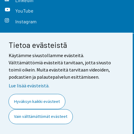
LinkedIn
YouTube
Instagram
Tietoa evästeistä
Yhteystiedot
Käytämme sivustollamme evästeitä.
Palaute
Välttämättömiä evästeitä tarvitaan, jotta sivusto
toimii oikein. Muita evästeitä tarvitaan videoiden,
Käyttöehdot
podcastien ja palautepalvelun esittämiseen.
Tietosuoja
Lue lisää evästeistä.
Saavutettavuus
Hyväksyn kaikki evästeet
Tietoa sivustosta
Vain välttämättömät evästeet
Evästeasetukset