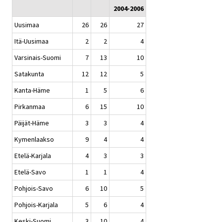
2004-2006
Uusimaa
26
26
27
Itä-Uusimaa
2
2
4
Varsinais-Suomi
7
13
10
Satakunta
12
12
5
Kanta-Häme
1
5
6
Pirkanmaa
6
15
10
Päijät-Häme
3
3
4
Kymenlaakso
9
4
4
Etelä-Karjala
4
3
3
Etelä-Savo
1
1
4
Pohjois-Savo
6
10
5
Pohjois-Karjala
5
6
4
Keski-Suomi
3
10
4