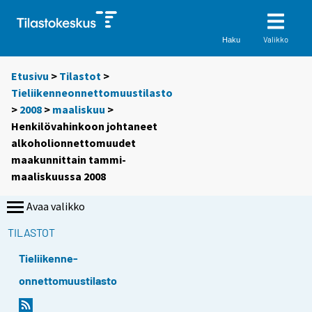
Valikko
Haku
Etusivu
>
Tilastot
>
Tieliikenneonnettomuustilasto
>
2008
>
maaliskuu
>
Henkilövahinkoon johtaneet
alkoholionnettomuudet
maakunnittain tammi-
maaliskuussa 2008
Avaa valikko
TILASTOT
Tieliikenne-
onnettomuustilasto