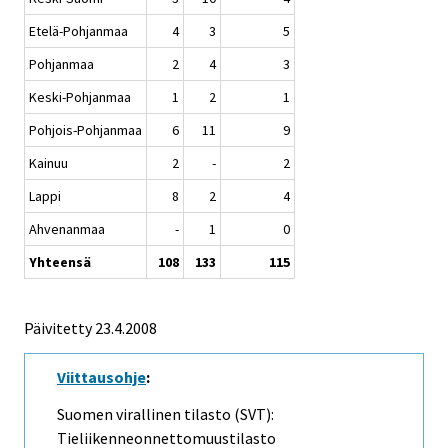
Etelä-Pohjanmaa
4
3
5
Pohjanmaa
2
4
3
Keski-Pohjanmaa
1
2
1
Pohjois-Pohjanmaa
6
11
9
Kainuu
2
-
2
Lappi
8
2
4
Ahvenanmaa
-
1
0
Yhteensä
108
133
115
Päivitetty
23.4.2008
Viittausohje
:
Suomen virallinen tilasto (SVT):
Tieliikenneonnettomuustilasto