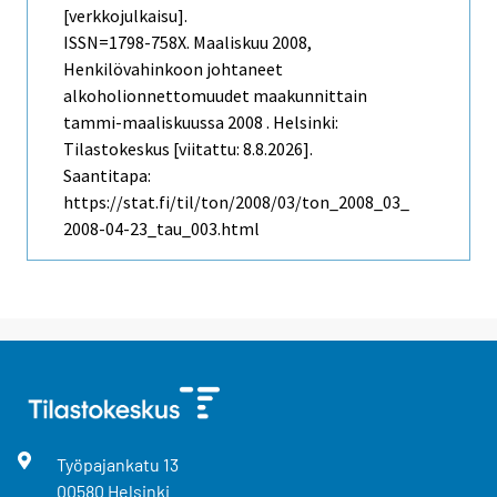
[verkkojulkaisu].
ISSN=1798-758X.
Maaliskuu
2008,
Henkilövahinkoon johtaneet
alkoholionnettomuudet maakunnittain
tammi-maaliskuussa 2008 . Helsinki:
Tilastokeskus [viitattu: 8.8.2026].
Saantitapa:
https://stat.fi/til/ton/2008/03/ton_2008_03_
2008-04-23_tau_003.html
Työpajankatu
13
00580
Helsinki