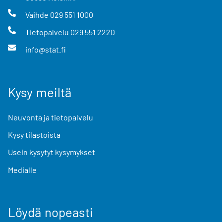
Vaihde
029 551 1000
Tietopalvelu
029 551 2220
info@stat.fi
Kysy meiltä
Neuvonta ja tietopalvelu
Kysy tilastoista
Usein kysytyt kysymykset
Medialle
Löydä nopeasti