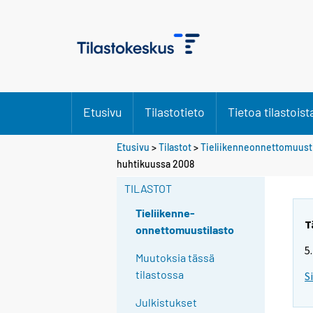
Etusivu
Tilastotieto
Tietoa tilastoist
Etusivu
>
Tilastot
>
Tieliikenneonnettomuusti
huhtikuussa 2008
TILASTOT
Tieliikenne-
T
onnettomuustilasto
5
Muutoksia tässä
tilastossa
S
Julkistukset