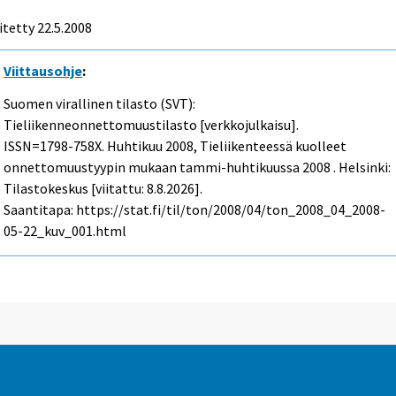
itetty
22.5.2008
Viittausohje
:
Suomen virallinen tilasto (SVT):
Tieliikenneonnettomuustilasto [verkkojulkaisu].
ISSN=1798-758X.
Huhtikuu
2008, Tieliikenteessä kuolleet
onnettomuustyypin mukaan tammi-huhtikuussa 2008 . Helsinki:
Tilastokeskus [viitattu: 8.8.2026].
Saantitapa: https://stat.fi/til/ton/2008/04/ton_2008_04_2008-
05-22_kuv_001.html