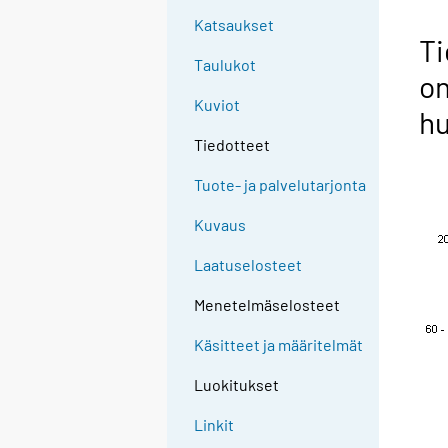
Katsaukset
Ti
Taulukot
o
Kuviot
hu
Tiedotteet
Tuote- ja palvelutarjonta
Kuvaus
Laatuselosteet
Menetelmäselosteet
Käsitteet ja määritelmät
Luokitukset
Linkit