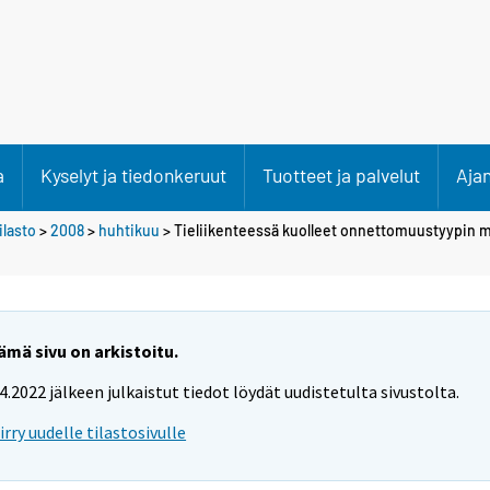
a
Kyselyt ja tiedonkeruut
Tuotteet ja palvelut
Aja
lasto
>
2008
>
huhtikuu
> Tieliikenteessä kuolleet onnettomuustyypin
ämä sivu on arkistoitu.
.4.2022 jälkeen julkaistut tiedot löydät uudistetulta sivustolta.
iirry uudelle tilastosivulle