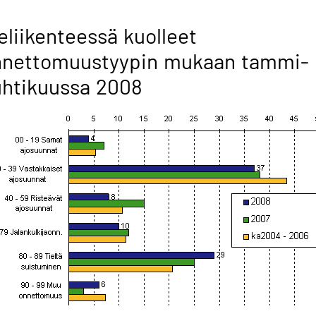
eliikenteessä kuolleet
nnettomuustyypin mukaan tammi-
htikuussa 2008