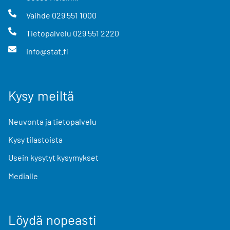
Vaihde
029 551 1000
Tietopalvelu
029 551 2220
info@stat.fi
Kysy meiltä
Neuvonta ja tietopalvelu
Kysy tilastoista
Usein kysytyt kysymykset
Medialle
Löydä nopeasti