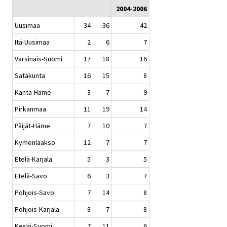
2004-2006
Uusimaa
34
36
42
Itä-Uusimaa
2
6
7
Varsinais-Suomi
17
18
16
Satakunta
16
15
8
Kanta-Häme
3
7
9
Pirkanmaa
11
19
14
Päijät-Häme
7
10
7
Kymenlaakso
12
7
7
Etelä-Karjala
5
3
5
Etelä-Savo
6
3
7
Pohjois-Savo
7
14
8
Pohjois-Karjala
8
7
8
Keski-Suomi
7
11
6