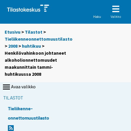
Valikko
Haku
Etusivu
>
Tilastot
>
Tieliikenneonnettomuustilasto
>
2008
>
huhtikuu
>
Henkilövahinkoon johtaneet
alkoholionnettomuudet
maakunnittain tammi-
huhtikuussa 2008
Avaa valikko
TILASTOT
Tieliikenne-
onnettomuustilasto