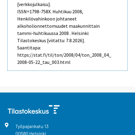
[verkkojulkaisu].
ISSN=1798-758X.
Huhtikuu
2008,
Henkilövahinkoon johtaneet
alkoholionnettomuudet maakunnittain
tammi-huhtikuussa 2008 . Helsinki:
Tilastokeskus [viitattu: 7.8.2026].
Saantitapa:
https://stat.fi/til/ton/2008/04/ton_2008_04_
2008-05-22_tau_003.html
Työpajankatu
13
00580
Helsinki