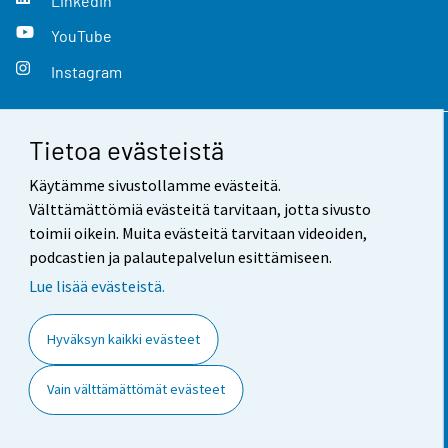
LinkedIn
YouTube
Instagram
Tietoa evästeistä
Yhteystiedot
Käytämme sivustollamme evästeitä.
Palaute
Välttämättömiä evästeitä tarvitaan, jotta sivusto
toimii oikein. Muita evästeitä tarvitaan videoiden,
Käyttöehdot
podcastien ja palautepalvelun esittämiseen.
Tietosuoja
Lue lisää evästeistä.
Saavutettavuus
Hyväksyn kaikki evästeet
Tietoa sivustosta
Vain välttämättömät evästeet
Evästeasetukset