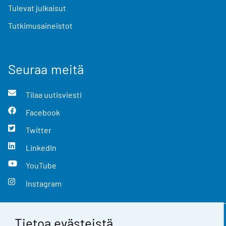
Tulevat julkaisut
Tutkimusaineistot
Seuraa meitä
Tilaa uutisviesti
Facebook
Twitter
LinkedIn
YouTube
Instagram
Tietoa evästeistä
Yhteystiedot