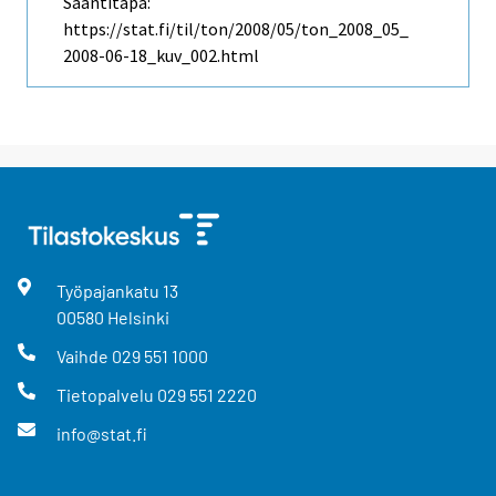
Saantitapa:
https://stat.fi/til/ton/2008/05/ton_2008_05_
2008-06-18_kuv_002.html
Työpajankatu
13
00580
Helsinki
Vaihde
029 551 1000
Tietopalvelu
029 551 2220
info@stat.fi