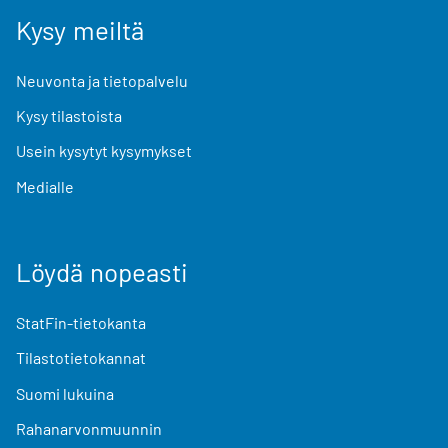
Kysy meiltä
Neuvonta ja tietopalvelu
Kysy tilastoista
Usein kysytyt kysymykset
Medialle
Löydä nopeasti
StatFin-tietokanta
Tilastotietokannat
Suomi lukuina
Rahanarvonmuunnin