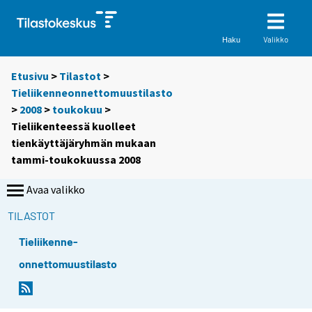
Valikko
Haku
Etusivu
>
Tilastot
>
Tieliikenneonnettomuustilasto
>
2008
>
toukokuu
>
Tieliikenteessä kuolleet
tienkäyttäjäryhmän mukaan
tammi-toukokuussa 2008
Avaa valikko
TILASTOT
Tieliikenne-
onnettomuustilasto