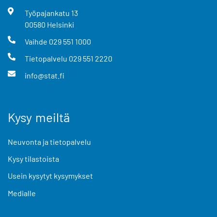
Työpajankatu
13
00580
Helsinki
Vaihde
029 551 1000
Tietopalvelu
029 551 2220
info@stat.fi
Kysy meiltä
Neuvonta ja tietopalvelu
Kysy tilastoista
Usein kysytyt kysymykset
Medialle