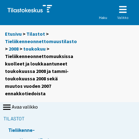
Valikko
Haku
Etusivu
>
Tilastot
>
Tieliikenneonnettomuustilasto
>
2008
>
toukokuu
>
Tieliikenneonnettomuuksissa
kuolleet ja loukkaantuneet
toukokuussa 2008 ja tammi-
toukokuussa 2008 sekä
muutos vuoden 2007
ennakkotiedoista
Avaa valikko
TILASTOT
Tieliikenne-