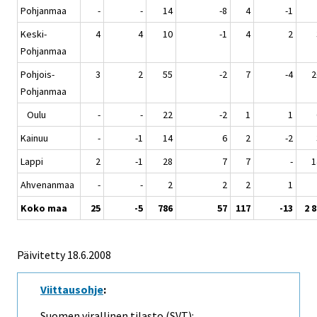
Pohjanmaa
-
-
14
-8
4
-1
Keski-
4
4
10
-1
4
2
Pohjanmaa
Pohjois-
3
2
55
-2
7
-4
2
Pohjanmaa
Oulu
-
-
22
-2
1
1
Kainuu
-
-1
14
6
2
-2
Lappi
2
-1
28
7
7
-
1
Ahvenanmaa
-
-
2
2
2
1
Koko maa
25
-5
786
57
117
-13
2 
Päivitetty
18.6.2008
Viittausohje
:
Suomen virallinen tilasto (SVT):