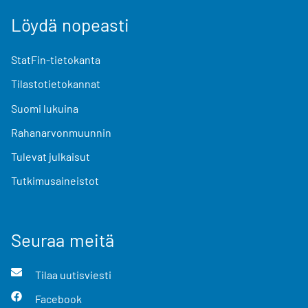
Löydä nopeasti
StatFin-tietokanta
Tilastotietokannat
Suomi lukuina
Rahanarvonmuunnin
Tulevat julkaisut
Tutkimusaineistot
Seuraa meitä
Tilaa uutisviesti
Facebook