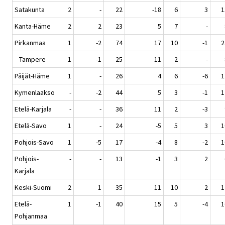
Satakunta
2
-
22
-18
6
3
1
Kanta-Häme
2
2
23
5
7
-
Pirkanmaa
1
-2
74
17
10
-1
2
Tampere
1
-1
25
11
2
-
Päijät-Häme
1
-
26
4
6
-6
1
Kymenlaakso
-
-2
44
5
3
-1
1
Etelä-Karjala
-
-
36
11
2
-3
Etelä-Savo
1
-
24
-5
5
3
1
Pohjois-Savo
1
-5
17
-4
8
-2
1
Pohjois-
-
-
13
-1
3
2
Karjala
Keski-Suomi
2
1
35
11
10
2
1
Etelä-
1
-1
40
15
5
-4
1
Pohjanmaa