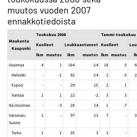
muutos vuoden 2007
ennakkotiedoista
Toukokuu 2008
Tammi-toukokuu 
Maakunta
Kuolleet
Loukkaantuneet
Kuolleet
Lou
Kaupunki
lkm
muutos
lkm
muutos
lkm
muutos
l
Uusimaa
4
1
184
-14
18
5
6
Helsinki
-
-1
62
-14
2
-3
2
Espoo
-
-
29
15
2
1
Vantaa
1
1
22
-2
3
3
Itä-Uusimaa
-
-3
28
14
1
-7
Varsinais-
1
-
97
13
7
-
3
Suomi
Turku
1
1
35
3
2
-