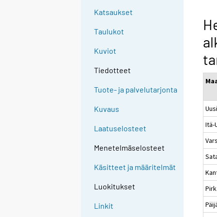
Katsaukset
He
Taulukot
al
Kuviot
t
Tiedotteet
Ma
Tuote- ja palvelutarjonta
Uus
Kuvaus
Itä
Laatuselosteet
Var
Menetelmäselosteet
Sat
Käsitteet ja määritelmät
Kan
Luokitukset
Pir
Päi
Linkit