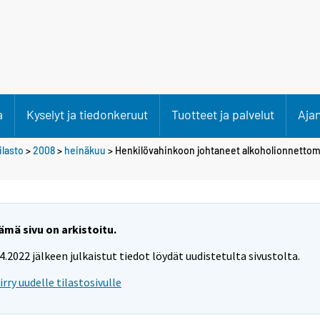
a
Kyselyt ja tiedonkeruut
Tuotteet ja palvelut
Aja
lasto
>
2008
>
heinäkuu
> Henkilövahinkoon johtaneet alkoholionnetto
ämä sivu on arkistoitu.
.4.2022 jälkeen julkaistut tiedot löydät uudistetulta sivustolta.
iirry uudelle tilastosivulle