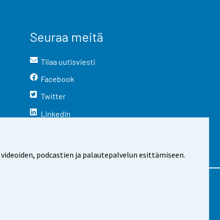
Seuraa meitä
Tilaa uutisviesti
Facebook
Twitter
LinkedIn
YouTube
Instagram
 videoiden, podcastien ja palautepalvelun esittämiseen.
stosta
Evästeasetukset