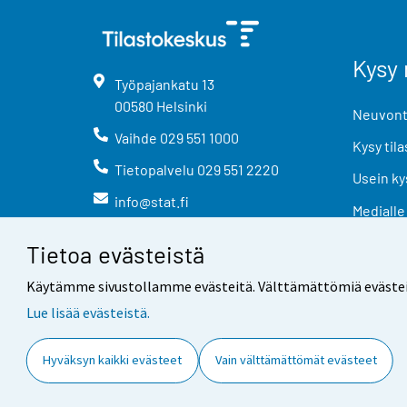
Kysy 
Työpajankatu
13
00580
Helsinki
Neuvonta
Vaihde
029 551 1000
Kysy tila
Tietopalvelu
029 551 2220
Usein ky
info@stat.fi
Medialle
Tietoa evästeistä
Käytämme sivustollamme evästeitä. Välttämättömiä evästeitä t
Lue lisää evästeistä.
Yhteystiedot
Palaute
Hyväksyn kaikki evästeet
Vain välttämättömät evästeet