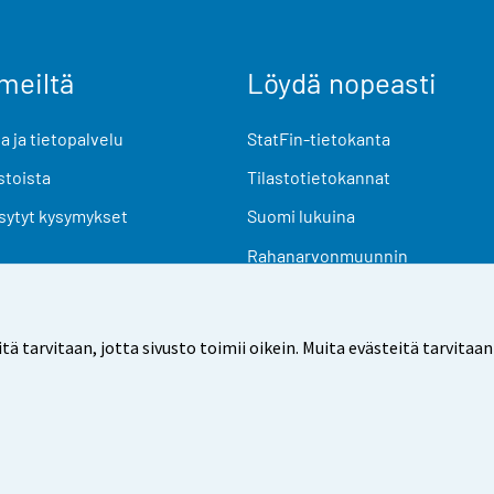
meiltä
Löydä nopeasti
 ja tietopalvelu
StatFin-tietokanta
stoista
Tilastotietokannat
sytyt kysymykset
Suomi lukuina
Rahanarvonmuunnin
Tulevat julkaisut
Tutkimusaineistot
arvitaan, jotta sivusto toimii oikein. Muita evästeitä tarvitaan
Käyttöehdot
Tietosuoja
Saavutettavuus
Tietoa sivu