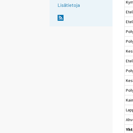
Kym
Lisätietoja
Etel
Ete
Poh
Pohj
Kes
Ete
Poh
Kes
Poh
Kai
Lap
Ahv
Yht