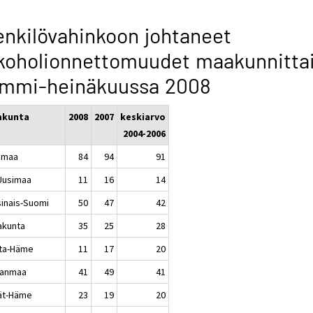
nkilövahinkoon johtaneet
koholionnettomuudet maakunnitta
ammi-heinäkuussa 2008
akunta
2008
2007
keskiarvo
2004-2006
imaa
84
94
91
-Uusimaa
11
16
14
sinais-Suomi
50
47
42
akunta
35
25
28
ta-Häme
11
17
20
kanmaa
41
49
41
jät-Häme
23
19
20