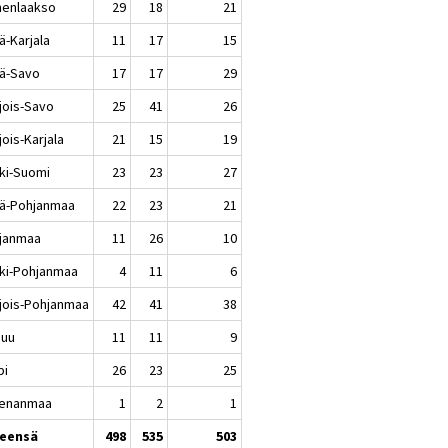
enlaakso
29
18
21
ä-Karjala
11
17
15
lä-Savo
17
17
29
jois-Savo
25
41
26
ois-Karjala
21
15
19
ki-Suomi
23
23
27
lä-Pohjanmaa
22
23
21
janmaa
11
26
10
ki-Pohjanmaa
4
11
6
jois-Pohjanmaa
42
41
38
nuu
11
11
9
pi
26
23
25
enanmaa
1
2
1
eensä
498
535
503