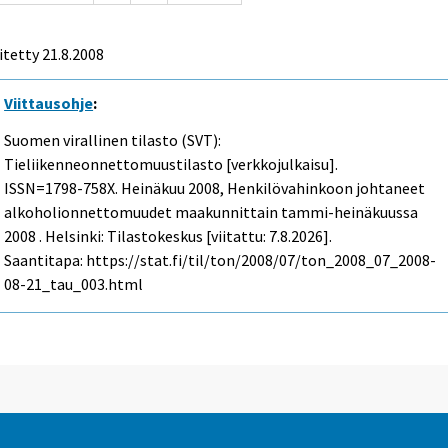
itetty
21.8.2008
Viittausohje
:
Suomen virallinen tilasto (SVT):
Tieliikenneonnettomuustilasto [verkkojulkaisu].
ISSN=1798-758X.
Heinäkuu
2008, Henkilövahinkoon johtaneet
alkoholionnettomuudet maakunnittain tammi-heinäkuussa
2008 . Helsinki: Tilastokeskus [viitattu: 7.8.2026].
Saantitapa: https://stat.fi/til/ton/2008/07/ton_2008_07_2008-
08-21_tau_003.html