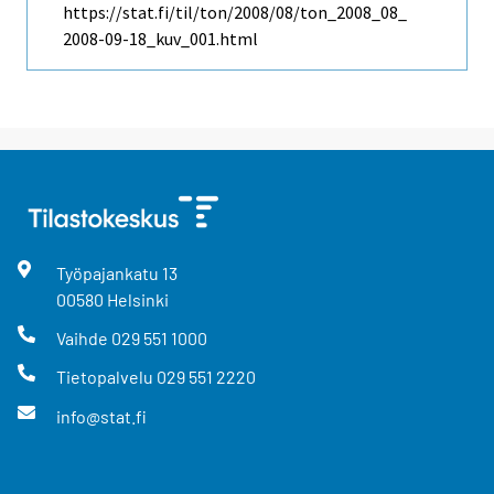
https://stat.fi/til/ton/2008/08/ton_2008_08_
2008-09-18_kuv_001.html
Työpajankatu
13
00580
Helsinki
Vaihde
029 551 1000
Tietopalvelu
029 551 2220
info@stat.fi