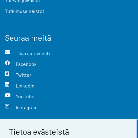
Tulevat julkaisut
Tutkimusaineistot
Seuraa meitä
Tilaa uutisviesti
Facebook
Twitter
LinkedIn
YouTube
Instagram
Tietoa evästeistä
Yhteystiedot