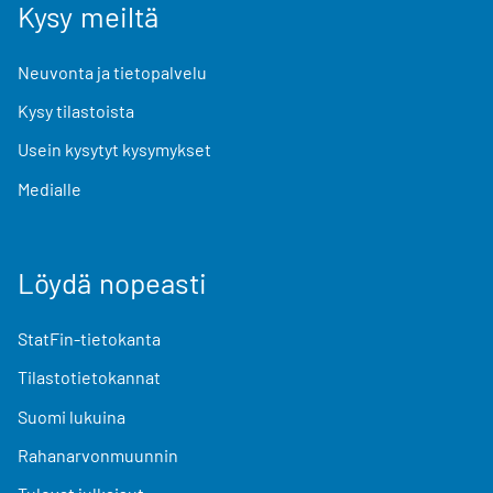
Kysy meiltä
Neuvonta ja tietopalvelu
Kysy tilastoista
Usein kysytyt kysymykset
Medialle
Löydä nopeasti
StatFin-tietokanta
Tilastotietokannat
Suomi lukuina
Rahanarvonmuunnin