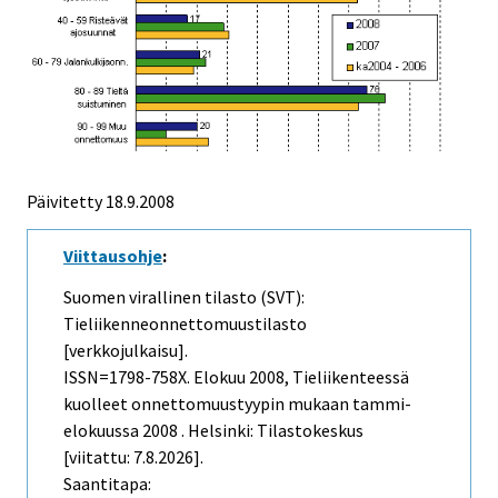
Päivitetty
18.9.2008
Viittausohje
:
Suomen virallinen tilasto (SVT):
Tieliikenneonnettomuustilasto
[verkkojulkaisu].
ISSN=1798-758X.
Elokuu
2008, Tieliikenteessä
kuolleet onnettomuustyypin mukaan tammi-
elokuussa 2008 . Helsinki: Tilastokeskus
[viitattu: 7.8.2026].
Saantitapa: