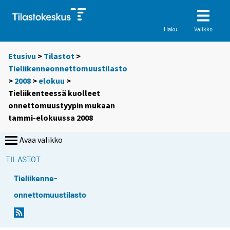
Valikko
Haku
Etusivu
>
Tilastot
>
Tieliikenneonnettomuustilasto
>
2008
>
elokuu
>
Tieliikenteessä kuolleet
onnettomuustyypin mukaan
tammi-elokuussa 2008
Avaa valikko
TILASTOT
Tieliikenne-
onnettomuustilasto