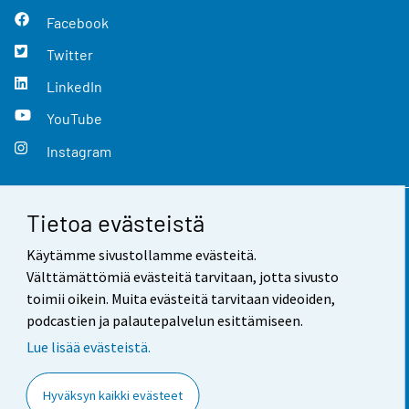
Facebook
Twitter
LinkedIn
YouTube
Instagram
Tietoa evästeistä
Yhteystiedot
Käytämme sivustollamme evästeitä.
Palaute
Välttämättömiä evästeitä tarvitaan, jotta sivusto
toimii oikein. Muita evästeitä tarvitaan videoiden,
Käyttöehdot
podcastien ja palautepalvelun esittämiseen.
Tietosuoja
Lue lisää evästeistä.
Saavutettavuus
Hyväksyn kaikki evästeet