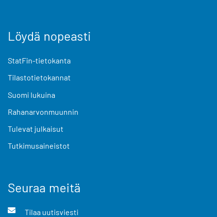
Löydä nopeasti
StatFin-tietokanta
Tilastotietokannat
Suomi lukuina
Rahanarvonmuunnin
Tulevat julkaisut
Tutkimusaineistot
Seuraa meitä
Tilaa uutisviesti