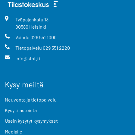
Työpajankatu
13
00580
Helsinki
Vaihde
029 551 1000
Tietopalvelu
029 551 2220
info@stat.fi
Kysy meiltä
Neuvonta ja tietopalvelu
Kysy tilastoista
Usein kysytyt kysymykset
Medialle