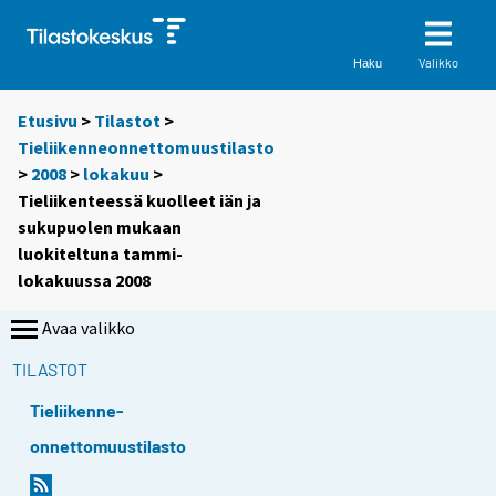
Valikko
Haku
Etusivu
>
Tilastot
>
Tieliikenneonnettomuustilasto
>
2008
>
lokakuu
>
Tieliikenteessä kuolleet iän ja
sukupuolen mukaan
luokiteltuna tammi-
lokakuussa 2008
Avaa valikko
TILASTOT
Tieliikenne-
onnettomuustilasto