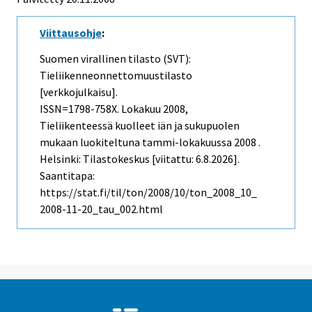
Viittausohje
:
Suomen virallinen tilasto (SVT):
Tieliikenneonnettomuustilasto
[verkkojulkaisu].
ISSN=1798-758X.
Lokakuu
2008,
Tieliikenteessä kuolleet iän ja sukupuolen
mukaan luokiteltuna tammi-lokakuussa 2008 .
Helsinki: Tilastokeskus [viitattu: 6.8.2026].
Saantitapa:
https://stat.fi/til/ton/2008/10/ton_2008_10_
2008-11-20_tau_002.html