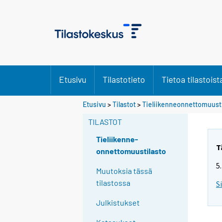
Etusivu
Tilastotieto
Tietoa tilastoist
Etusivu
>
Tilastot
>
Tieliikenneonnettomuusti
TILASTOT
Tieliikenne-
T
onnettomuustilasto
5
Muutoksia tässä
tilastossa
S
Julkistukset