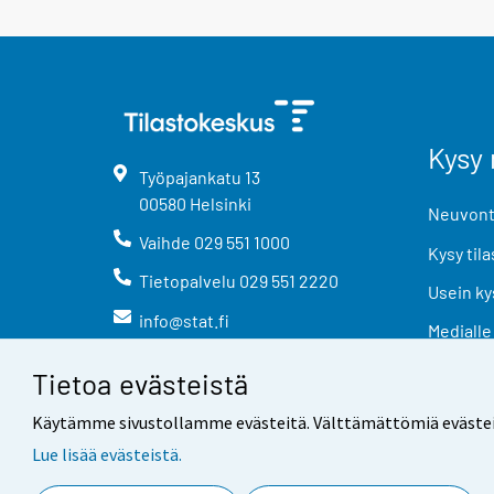
Kysy 
Työpajankatu
13
00580
Helsinki
Neuvonta
Vaihde
029 551 1000
Kysy tila
Tietopalvelu
029 551 2220
Usein ky
info@stat.fi
Medialle
Tietoa evästeistä
Käytämme sivustollamme evästeitä. Välttämättömiä evästeitä t
Lue lisää evästeistä.