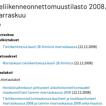
eliikenneonnettomuustilasto 2008
arraskuu
8
rraskuu
ulkistukset
Tieliikenteessä kuoli 28 ihmistä marraskuussa
(22.12.2008)
atsaukset
Marraskuun tieliikenteessä kuoli 28 ihmistä
(22.12.2008)
aulukot
Liitetaulukot
Henkilövahinkoon johtaneet alkoholionnettomuudet
maakunnittain tammi-marraskuussa 2008
(22.12.2008)
Tieliikenneonnettomuuksissa kuolleet ja loukkaantuneet
marraskuussa 2008 ja tammi-marraskuussa 2008 sekä muutos