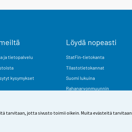
meiltä
Löydä nopeasti
 ja tietopalvelu
StatFin-tietokanta
stoista
Tilastotietokannat
sytyt kysymykset
Suomi lukuina
Rahanarvonmuunnin
Tulevat julkaisut
Tutkimusaineistot
arvitaan, jotta sivusto toimii oikein. Muita evästeitä tarvitaan