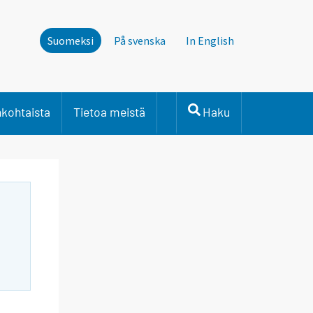
Suomeksi
På svenska
In English
nkohtaista
Tietoa meistä
Haku