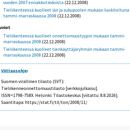
vuoden 2007 ennakkotiedoista
(22.12.2008)
Tieliikenteessä kuolleet iän ja sukupuolen mukaan luokiteltuna
tammi-marraskuussa 2008
(22.12.2008)
uviot
Tieliikenteessä kuolleet onnettomuustyypin mukaan tammi-
marraskuussa 2008
(22.12.2008)
Tieliikenteessä kuolleet tienkäyttäjäryhmän mukaan tammi-
marraskuussa 2008
(22.12.2008)
Viittausohje
:
Suomen virallinen tilasto (SVT):
Tieliikenneonnettomuustilasto [verkkojulkaisu].
ISSN=1798-758X. Helsinki: Tilastokeskus [viitattu: 8.8.2026].
Saantitapa: https://stat.fi/til/ton/2008/11/