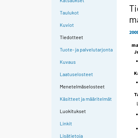
Katsaukset
Ti
Taulukot
m
Kuviot
200
Tiedotteet
ma
Tuote- ja palvelutarjonta
J
Kuvaus
K
Laatuselosteet
Menetelmäselosteet
T
Käsitteet ja määritelmät
Luokitukset
Linkit
Lisätietoja