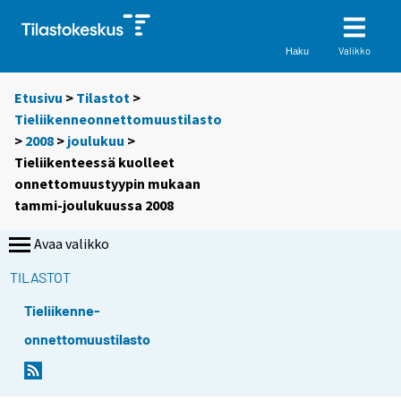
Valikko
Haku
Etusivu
>
Tilastot
>
Tieliikenneonnettomuustilasto
>
2008
>
joulukuu
>
Tieliikenteessä kuolleet
onnettomuustyypin mukaan
tammi-joulukuussa 2008
Avaa valikko
TILASTOT
Tieliikenne-
onnettomuustilasto