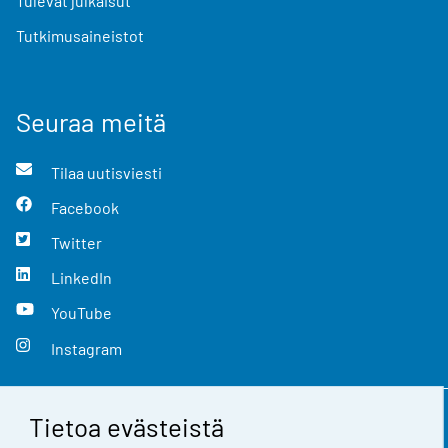
Tulevat julkaisut
Tutkimusaineistot
Seuraa meitä
Tilaa uutisviesti
Facebook
Twitter
LinkedIn
YouTube
Instagram
Tietoa evästeistä
Yhteystiedot