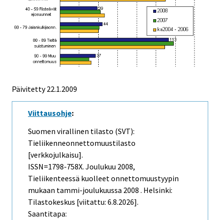
Päivitetty
22.1.2009
Viittausohje
:
Suomen virallinen tilasto (SVT):
Tieliikenneonnettomuustilasto
[verkkojulkaisu].
ISSN=1798-758X.
Joulukuu
2008,
Tieliikenteessä kuolleet onnettomuustyypin
mukaan tammi-joulukuussa 2008 . Helsinki:
Tilastokeskus [viitattu: 6.8.2026].
Saantitapa: