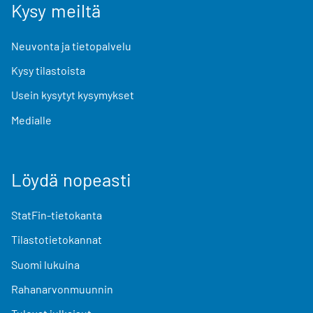
Kysy meiltä
Neuvonta ja tietopalvelu
Kysy tilastoista
Usein kysytyt kysymykset
Medialle
Löydä nopeasti
StatFin-tietokanta
Tilastotietokannat
Suomi lukuina
Rahanarvonmuunnin