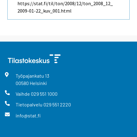
https://stat.fi/til/ton/2008/12/ton_2008_12_
2009-01-22_kuv_001.html
Työpajankatu
13
00580
Helsinki
Vaihde
029 551 1000
Tietopalvelu
029 551 2220
info@stat.fi