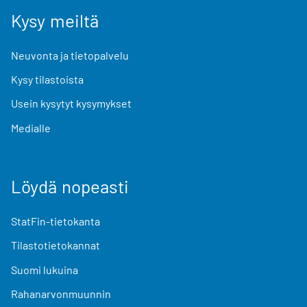
Kysy meiltä
Neuvonta ja tietopalvelu
Kysy tilastoista
Usein kysytyt kysymykset
Medialle
Löydä nopeasti
StatFin-tietokanta
Tilastotietokannat
Suomi lukuina
Rahanarvonmuunnin