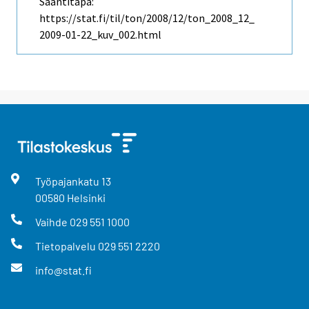
Saantitapa:
https://stat.fi/til/ton/2008/12/ton_2008_12_
2009-01-22_kuv_002.html
Työpajankatu
13
00580
Helsinki
Vaihde
029 551 1000
Tietopalvelu
029 551 2220
info@stat.fi