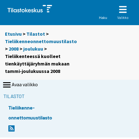
Valikko
Haku
Etusivu
>
Tilastot
>
Tieliikenneonnettomuustilasto
>
2008
>
joulukuu
>
Tieliikenteessä kuolleet
tienkäyttäjäryhmän mukaan
tammi-joulukuussa 2008
Avaa valikko
TILASTOT
Tieliikenne-
onnettomuustilasto