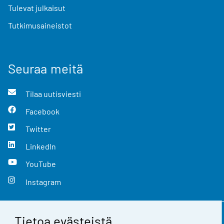
Tulevat julkaisut
Tutkimusaineistot
Seuraa meitä
Tilaa uutisviesti
Facebook
Twitter
LinkedIn
YouTube
Instagram
Tietoa evästeistä
Yhteystiedot