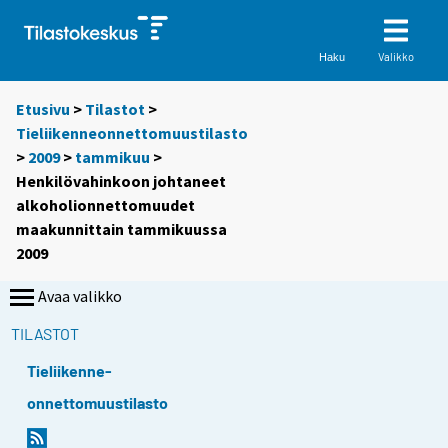
Valikko
Haku
Etusivu
>
Tilastot
>
Tieliikenneonnettomuustilasto
>
2009
>
tammikuu
>
Henkilövahinkoon johtaneet
alkoholionnettomuudet
maakunnittain tammikuussa
2009
Avaa valikko
TILASTOT
Tieliikenne-
onnettomuustilasto