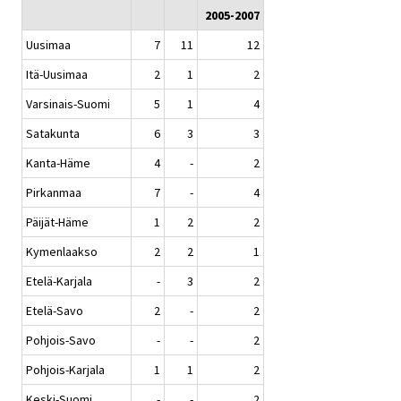
2005-2007
Uusimaa
7
11
12
Itä-Uusimaa
2
1
2
Varsinais-Suomi
5
1
4
Satakunta
6
3
3
Kanta-Häme
4
-
2
Pirkanmaa
7
-
4
Päijät-Häme
1
2
2
Kymenlaakso
2
2
1
Etelä-Karjala
-
3
2
Etelä-Savo
2
-
2
Pohjois-Savo
-
-
2
Pohjois-Karjala
1
1
2
Keski-Suomi
-
-
2