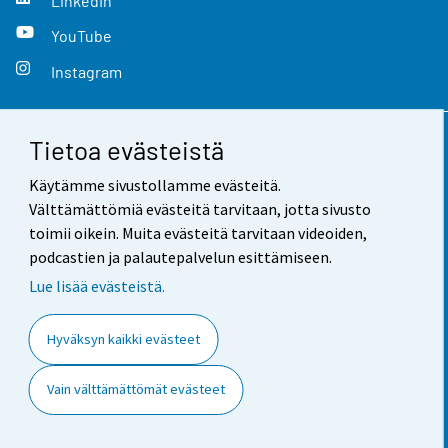
LinkedIn
YouTube
Instagram
Tietoa evästeistä
Yhteystiedot
Käytämme sivustollamme evästeitä.
Palaute
Välttämättömiä evästeitä tarvitaan, jotta sivusto
toimii oikein. Muita evästeitä tarvitaan videoiden,
Käyttöehdot
podcastien ja palautepalvelun esittämiseen.
Tietosuoja
Lue lisää evästeistä.
Saavutettavuus
Hyväksyn kaikki evästeet
Tietoa sivustosta
Vain välttämättömät evästeet
Evästeasetukset