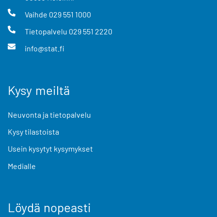
Vaihde
029 551 1000
Tietopalvelu
029 551 2220
info@stat.fi
Kysy meiltä
Neuvonta ja tietopalvelu
Kysy tilastoista
Usein kysytyt kysymykset
Medialle
Löydä nopeasti