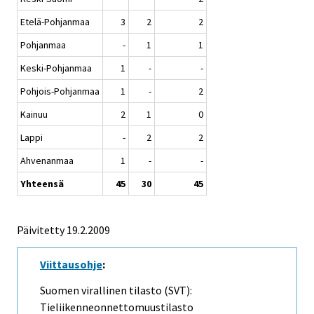
Etelä-Pohjanmaa
3
2
2
Pohjanmaa
-
1
1
Keski-Pohjanmaa
1
-
-
Pohjois-Pohjanmaa
1
-
2
Kainuu
2
1
0
Lappi
-
2
2
Ahvenanmaa
1
-
-
Yhteensä
45
30
45
Päivitetty
19.2.2009
Viittausohje
:
Suomen virallinen tilasto (SVT):
Tieliikenneonnettomuustilasto