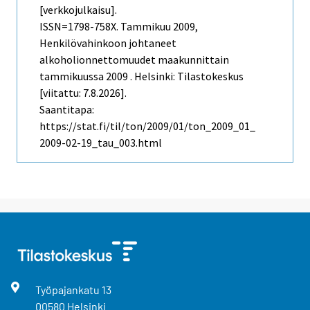
[verkkojulkaisu].
ISSN=1798-758X.
Tammikuu
2009,
Henkilövahinkoon johtaneet
alkoholionnettomuudet maakunnittain
tammikuussa 2009 . Helsinki: Tilastokeskus
[viitattu: 7.8.2026].
Saantitapa:
https://stat.fi/til/ton/2009/01/ton_2009_01_
2009-02-19_tau_003.html
Työpajankatu
13
00580
Helsinki