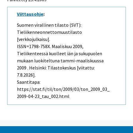
Viittausohje
:
Suomen virallinen tilasto (SVT):
Tieliikenneonnettomuustilasto
[verkkojulkaisu].
ISSN=1798-758X.
Maaliskuu
2009,
Tieliikenteessä kuolleet iän ja sukupuolen
mukaan luokiteltuna tammi-maaliskuussa
2009 . Helsinki: Tilastokeskus [viitattu:
7.8.2026].
Saantitapa:
https://stat.fi/til/ton/2009/03/ton_2009_03_
2009-04-23_tau_002.html