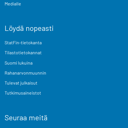
Medialle
Löydä nopeasti
StatFin-tietokanta
Tilastotietokannat
Suomi lukuina
Rahanarvonmuunnin
Tulevat julkaisut
Tutkimusaineistot
Seuraa meitä