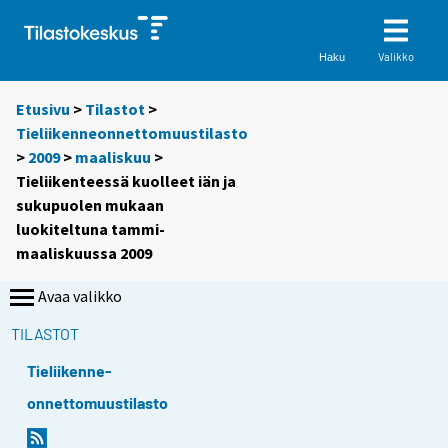
Valikko
Haku
Etusivu
>
Tilastot
>
Tieliikenneonnettomuustilasto
>
2009
>
maaliskuu
>
Tieliikenteessä kuolleet iän ja
sukupuolen mukaan
luokiteltuna tammi-
maaliskuussa 2009
Avaa valikko
TILASTOT
Tieliikenne-
onnettomuustilasto