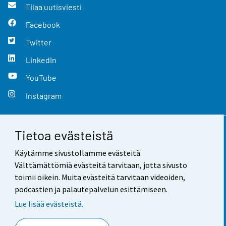
Tilaa uutisviesti
Facebook
Twitter
LinkedIn
YouTube
Instagram
Tietoa evästeistä
Yhteystiedot
Käytämme sivustollamme evästeitä.
Palaute
Välttämättömiä evästeitä tarvitaan, jotta sivusto
toimii oikein. Muita evästeitä tarvitaan videoiden,
Käyttöehdot
podcastien ja palautepalvelun esittämiseen.
Tietosuoja
Lue lisää evästeistä.
Saavutettavuus