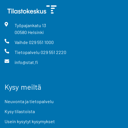
Työpajankatu
13
00580
Helsinki
Vaihde
029 551 1000
Tietopalvelu
029 551 2220
info@stat.fi
Kysy meiltä
Neuvonta ja tietopalvelu
Kysy tilastoista
Usein kysytyt kysymykset