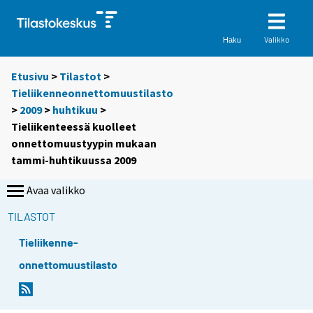
Valikko
Haku
Etusivu
>
Tilastot
>
Tieliikenneonnettomuustilasto
>
2009
>
huhtikuu
>
Tieliikenteessä kuolleet
onnettomuustyypin mukaan
tammi-huhtikuussa 2009
Avaa valikko
TILASTOT
Tieliikenne-
onnettomuustilasto