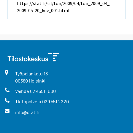
https://stat.fi/til/ton/2009/04/ton_2009_04_
2009-05-20_kuv_001.html
Työpajankatu
13
00580
Helsinki
Vaihde
029 551 1000
Tietopalvelu
029 551 2220
info@stat.fi