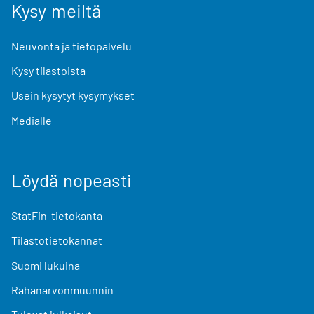
Kysy meiltä
Neuvonta ja tietopalvelu
Kysy tilastoista
Usein kysytyt kysymykset
Medialle
Löydä nopeasti
StatFin-tietokanta
Tilastotietokannat
Suomi lukuina
Rahanarvonmuunnin