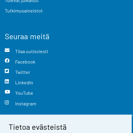
Tulevat julkaisut
Tutkimusaineistot
Seuraa meitä
Tilaa uutisviesti
Facebook
Twitter
LinkedIn
YouTube
Instagram
Tietoa evästeistä
Yhteystiedot