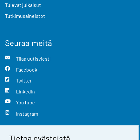
Tulevat julkaisut
Tutkimusaineistot
Seuraa meitä
Tilaa uutisviesti
Facebook
Twitter
LinkedIn
YouTube
Instagram
Tietoa evästeistä
Yhteystiedot