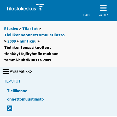
Valikko
Haku
Etusivu
>
Tilastot
>
Tieliikenneonnettomuustilasto
>
2009
>
huhtikuu
>
Tieliikenteessä kuolleet
tienkäyttäjäryhmän mukaan
tammi-huhtikuussa 2009
Avaa valikko
TILASTOT
Tieliikenne-
onnettomuustilasto