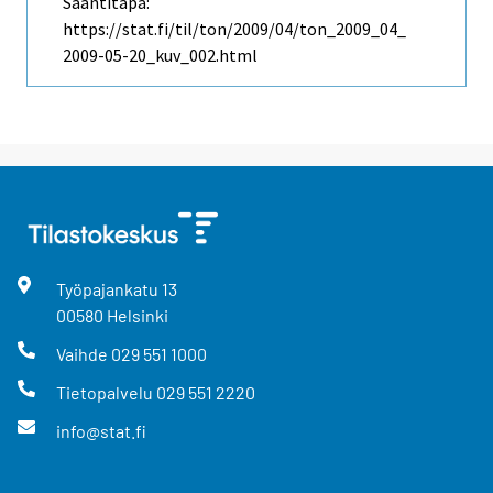
Saantitapa:
https://stat.fi/til/ton/2009/04/ton_2009_04_
2009-05-20_kuv_002.html
Työpajankatu
13
00580
Helsinki
Vaihde
029 551 1000
Tietopalvelu
029 551 2220
info@stat.fi