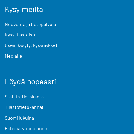
Kysy meiltä
Neuvonta ja tietopalvelu
Kysy tilastoista
Usein kysytyt kysymykset
Medialle
Löydä nopeasti
StatFin-tietokanta
Tilastotietokannat
Suomi lukuina
Rahanarvonmuunnin